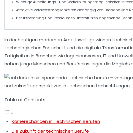
Wichtige
Ausbildungs-
und
Weiterbildungsmöglichkeiten
in tec
Attraktive
Verdienstmöglichkeiten
abhängig von Branche und Re
Berufsberatung und
Ressourcen
unterstützen angehende Techni
In der heutigen
modernen Arbeitswelt
gewinnen
technisc
technologischen Fortschritt
und die digitale Transformatio
Tätigkeiten in Branchen wie
Ingenieurwesen
,
IT
und
Umwelt
haben junge Menschen und Berufseinsteiger die Möglichkeit
Table of Contents
Karrierechancen in Technischen Berufen
Die Zukunft der technischen Berufe