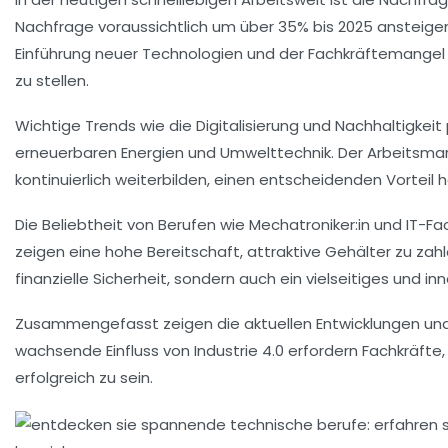
Nachfrage voraussichtlich um über
35% bis 2025
ansteigen
Einführung neuer Technologien und der
Fachkräftemangel
zu stellen.
Wichtige Trends wie die
Digitalisierung
und
Nachhaltigkeit
erneuerbaren Energien
und
Umwelttechnik
. Der Arbeitsma
kontinuierlich weiterbilden, einen entscheidenden Vorteil
Die Beliebtheit von Berufen wie
Mechatroniker:
in und
IT-Fa
zeigen eine hohe Bereitschaft, attraktive Gehälter zu zahl
finanzielle Sicherheit, sondern auch ein
vielseitiges und i
Zusammengefasst zeigen die aktuellen Entwicklungen und St
wachsende Einfluss von
Industrie 4.0
erfordern Fachkräfte,
erfolgreich zu sein.