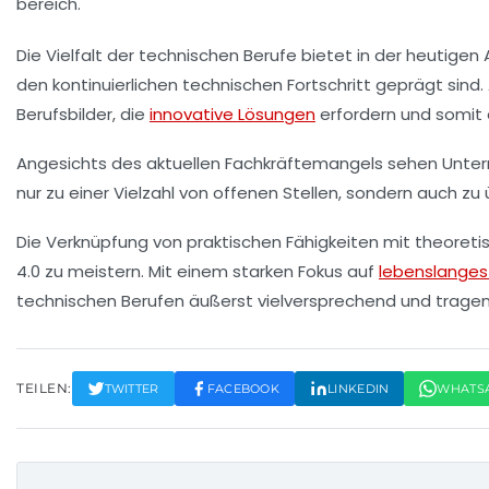
Die Vielfalt der
technischen Berufe
bietet in der heutigen
den kontinuierlichen technischen Fortschritt geprägt sind
Berufsbilder, die
innovative Lösungen
erfordern und somit a
Angesichts des aktuellen
Fachkräftemangels
sehen Untern
nur zu einer Vielzahl von offenen Stellen, sondern auch 
Die Verknüpfung von praktischen Fähigkeiten mit theoret
4.0
zu meistern. Mit einem starken Fokus auf
lebenslanges
technischen Berufen äußerst vielversprechend und tragen 
TEILEN:
TWITTER
FACEBOOK
LINKEDIN
WHATS