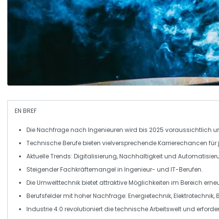
EN BREF
Die Nachfrage nach
Ingenieuren
wird bis 2025 voraussichtlich 
Technische Berufe bieten
vielversprechende Karrierechancen
für
Aktuelle Trends:
Digitalisierung
,
Nachhaltigkeit
und
Automatisier
Steigender
Fachkräftemangel
in Ingenieur- und IT-Berufen.
Die
Umwelttechnik
bietet attraktive Möglichkeiten im Bereich erne
Berufsfelder mit hoher Nachfrage:
Energietechnik
,
Elektrotechnik
,
Industrie 4.0 revolutioniert die technische Arbeitswelt und erforde