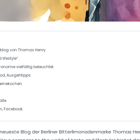
blog
von Thomas Henry.
lifestyle“.
ronomie
vielfältig beleuchtet.
ood
, Ausgehtipps.
ternekochen
.
lte.
am, Facebook.
r neueste Blog der Berliner Bitterlimonadenmarke
Thomas He