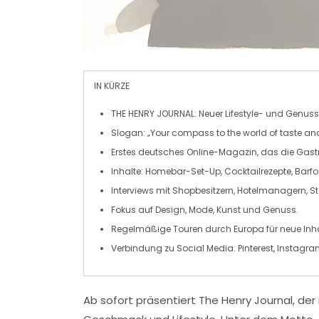
IN KÜRZE
THE HENRY JOURNAL
: Neuer
Lifestyle-
und
Genuss
Slogan: „Your compass to the world of taste and 
Erstes deutsches Online-Magazin, das die
Gast
Inhalte:
Homebar
-Set-Up,
Cocktailrezepte
,
Barf
Interviews mit
Shopbesitzern
,
Hotelmanagern
,
S
Fokus auf
Design
,
Mode
,
Kunst
und
Genuss
.
Regelmäßige
Touren
durch
Europa
für neue Inha
Verbindung zu
Social Media
: Pinterest, Instagr
Ab sofort präsentiert
The Henry Journal
, de