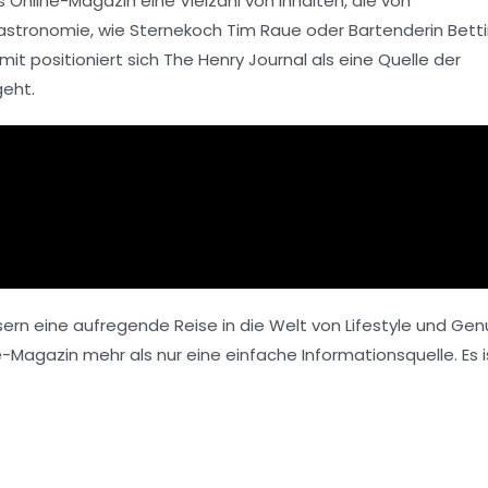
 Online-Magazin eine Vielzahl von Inhalten, die von
 Gastronomie, wie Sternekoch
Tim Raue
oder Bartenderin
Bett
amit positioniert sich The Henry Journal als eine Quelle der
geht.
sern eine aufregende Reise in die Welt von
Lifestyle
und Genu
Magazin mehr als nur eine einfache Informationsquelle. Es i