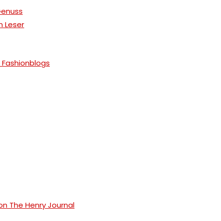
 Genuss
n Leser
 Fashionblogs
 von The Henry Journal