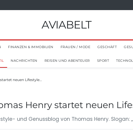
AVIABELT
N
FINANZEN & IMMOBILIEN
FRAUEN / MODE
GESCHÄFT
GES
IL
NACHRICHTEN
REISEN UND ABENTEUER
SPORT
TECHNOL
tartet neuen Lifestyle…
omas Henry startet neuen Lif
festyle- und Genussblog von Thomas Henry. Slogan: