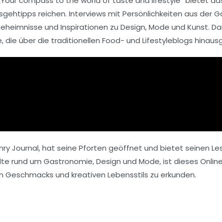
Your compass to the world of taste and lifestyle“ bietet das
sgehtipps
reichen. Interviews mit Persönlichkeiten aus der
Geheimnisse und Inspirationen zu
Design
,
Mode
und
Kunst
. D
e
, die über die traditionellen Food- und Lifestyleblogs hinaus
nry Journal
, hat seine Pforten geöffnet und bietet seinen Le
te rund um Gastronomie, Design und Mode, ist dieses Online-
en Geschmacks und kreativen Lebensstils zu erkunden.