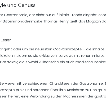
style und Genuss
er Gastronomie, der nicht nur auf lokale Trends eingeht, so
ner Bitterlimonadenmarke
Thomas Henry, zielt das Magazin dar
 Leser
ar
geht oder um die neuesten Cocktailrezepte – die Inhalte s
lokalen Insidern sowie exklusive Interviews mit renommierten
attraktiv, die sowohl kulinarische als auch modische Inspira
nterviews
mit verschiedenen Charakteren der Gastronomie.
ezepte preis und sprechen über ihre Ansichten zu Design, M
sern helfen, eine Verbindung zu den Macher:innen der gast