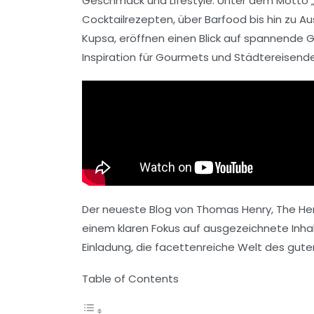
Geschmack
und
Lifestyle
. Unter dem Motto „
Cocktailrezepten
, über
Barfood
bis hin zu
Au
Kupsa
, eröffnen einen Blick auf spannende 
Inspiration für Gourmets und
Städtereisend
Der neueste Blog von Thomas Henry,
The He
einem klaren Fokus auf ausgezeichnete Inhal
Einladung, die facettenreiche Welt des gut
Table of Contents