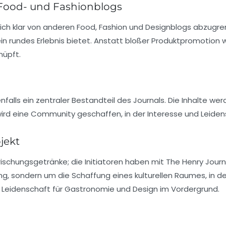
ood- und Fashionblogs
 sich klar von anderen
Food
,
Fashion
und
Designblogs
abzugren
n ein rundes Erlebnis bietet. Anstatt bloßer Produktpromotion
nüpft.
nfalls ein zentraler Bestandteil des Journals. Die Inhalte we
ird eine Community geschaffen, in der Interesse und Leidens
jekt
rischungsgetränke; die Initiatoren haben mit The Henry Journ
ing, sondern um die Schaffung eines kulturellen Raumes, in d
e Leidenschaft für
Gastronomie
und
Design
im Vordergrund.