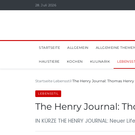
28. Juli 2026
STARTSEITE
ALLGEMEIN
ALLGEMEINE THEME
HAUSTIERE
KOCHEN
KULINARIK
LEBENSST
Startseite
Lebensstil
The Henry Journal: Thomas Henry s
LEBENSSTIL
The Henry Journal: Th
IN KÜRZE THE HENRY JOURNAL: Neuer Li