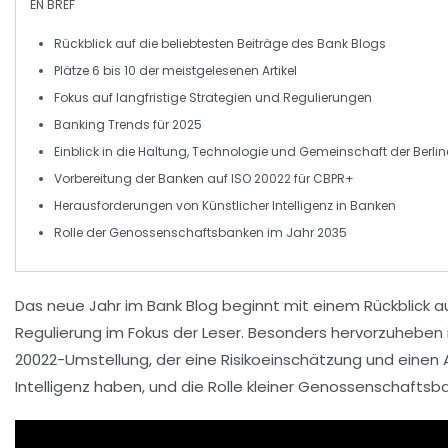
EN BREF
Rückblick
auf die beliebtesten Beiträge des
Bank Blogs
Plätze
6 bis 10
der meistgelesenen Artikel
Fokus auf
langfristige Strategien
und
Regulierungen
Banking Trends
für
2025
Einblick in die
Haltung
,
Technologie
und
Gemeinschaft
der
Berli
Vorbereitung der Banken auf
ISO 20022
für
CBPR+
Herausforderungen von
Künstlicher Intelligenz
in Banken
Rolle der
Genossenschaftsbanken
im Jahr
2035
Das neue Jahr im
Bank Blog
beginnt mit einem Rückblick au
Regulierung
im Fokus der Leser. Besonders hervorzuheben is
20022
-Umstellung, der eine Risikoeinschätzung und einen
Intelligenz
haben, und die Rolle kleiner Genossenschafts