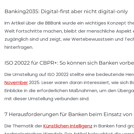
Banking2035: Digital-first aber nicht digital-only
Im Artikel über die
BBBank
wurde ein wichtiges Konzept the
Welt Fortschritte machen, bleibt der menschliche Aspekt 
zugänglich sind und zeigt, wie Wertebewusstsein und
Tec
hinterfragen.
ISO 20022 für CBPR+: So können sich Banken vorbe
Die Umstellung auf
ISO 20022
stellte eine bedeutende Hera
November
2025. Leser waren daran interessiert, wie sich
Einblicke in die erforderlichen Maßnahmen, um den Übergan
mit dieser Umstellung verbunden sind.
7 Herausforderungen für Banken beim Einsatz von 
Die Thematik der
Künstlichen Intelligenz
in Banken fand gr
technologischen Wandels. Der Artikel beleuchtet die ver