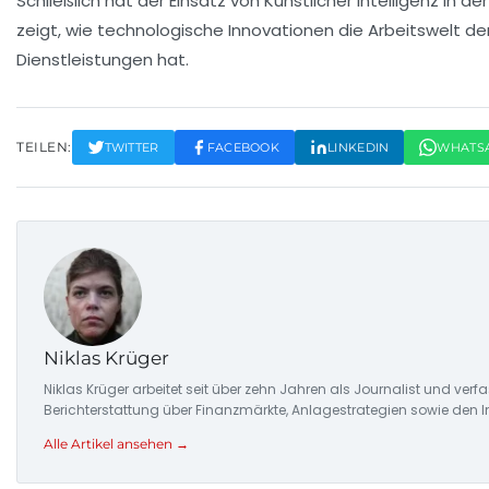
Schließlich hat der Einsatz von
Künstlicher Intelligenz
in de
zeigt, wie technologische Innovationen die Arbeitswelt der
Dienstleistungen hat.
TEILEN:
TWITTER
FACEBOOK
LINKEDIN
WHATS
Niklas Krüger
Niklas Krüger arbeitet seit über zehn Jahren als Journalist und ver
Berichterstattung über Finanzmärkte, Anlagestrategien sowie den 
Alle Artikel ansehen →