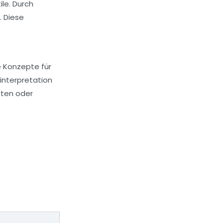
le. Durch
. Diese
e Konzepte für
uinterpretation
ften oder