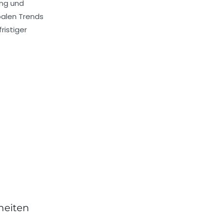
ung und
balen Trends
ristiger
heiten