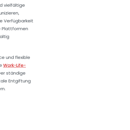
 vielfältige
nizieren,
e Verfügbarkeit
e Plattformen
altig
e und flexible
ie
Work-Life-
Der ständige
ale Entgiftung
rn.