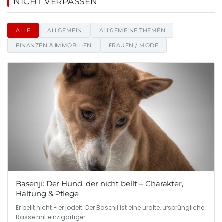
Aviabelt - Nachrichten, Tipps 
NICHT VERPASSEN
ALLE
ALLGEMEIN
ALLGEMEINE THEMEN
FINANZEN & IMMOBILIEN
FRAUEN / MODE
Basenji: Der Hund, der nicht bellt – Charakter,
Haltung & Pflege
Er bellt nicht – er jodelt. Der Basenji ist eine uralte, ursprüngliche
Rasse mit einzigartiger…