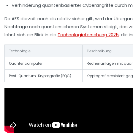
Verhinderung quantenbasierter Cyberangriffe durch 
Da AES derzeit noch als relativ sicher gilt, wird der Übe
Nachfrage nach quantensicheren Systemen steigt, das z
lohnt sich ein Blick in die
Technologieforschung 2025
, die 
Technologie
Beschreibung
Quantencomputer
Rechenanlagen mit quan
Post-Quantum-Kryptografie (PQC)
Kryptografie resistent g