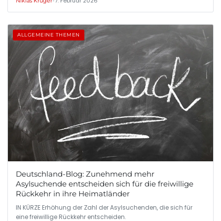
•
7. Februar 2026
Niklas Krüger
ALLGEMEINE THEMEN
Deutschland-Blog: Zunehmend mehr
Asylsuchende entscheiden sich für die freiwillige
Rückkehr in ihre Heimatländer
IN KÜRZE Erhöhung der Zahl der Asylsuchenden, die sich für
eine freiwillige Rückkehr entscheiden.