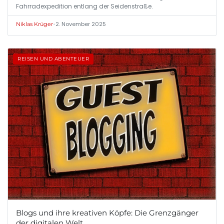
Fahrradexpedition entlang der Seidenstraße.
•
2. November 2025
Niklas Krüger
REISEN UND ABENTEUER
Blogs und ihre kreativen Köpfe: Die Grenzgänger
der digitalen Welt