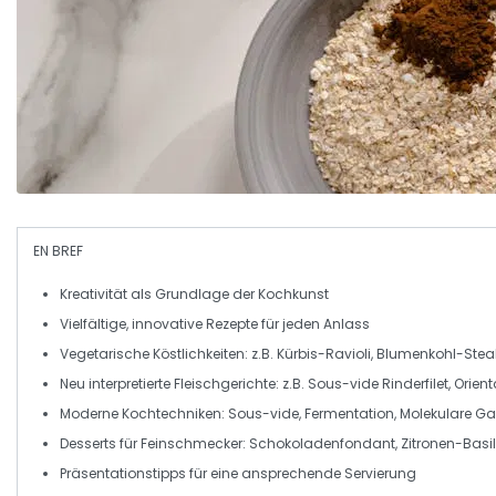
EN BREF
Kreativität
als Grundlage der
Kochkunst
Vielfältige,
innovative Rezepte
für jeden Anlass
Vegetarische Köstlichkeiten
: z.B.
Kürbis-Ravioli
,
Blumenkohl-Stea
Neu interpretierte Fleischgerichte
: z.B.
Sous-vide Rinderfilet
,
Orien
Moderne Kochtechniken
:
Sous-vide
,
Fermentation
,
Molekulare G
Desserts
für Feinschmecker:
Schokoladenfondant
,
Zitronen-Basi
Präsentationstipps
für eine ansprechende
Servierung