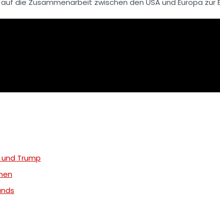
zug auf die Zusammenarbeit zwischen den USA und
Europa
zur 
z und Trump
onen
ands