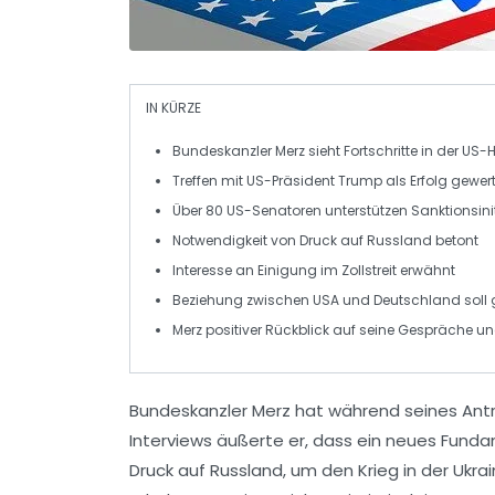
IN KÜRZE
Bundeskanzler Merz
sieht Fortschritte in der US
Treffen mit
US-Präsident Trump
als Erfolg gewert
Über 80
US-Senatoren
unterstützen
Sanktionsini
Notwendigkeit von
Druck
auf Russland betont
Interesse an Einigung im
Zollstreit
erwähnt
Beziehung zwischen
USA
und
Deutschland
soll
Merz positiver Rückblick auf seine Gespräche u
Bundeskanzler Merz
hat während seines Antri
Interviews äußerte er, dass ein neues Fund
Druck auf
Russland
, um den
Krieg in der Ukra