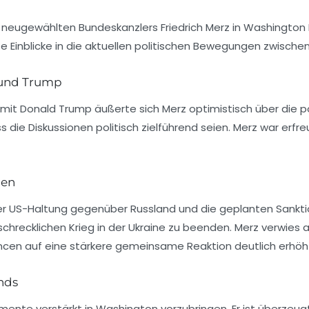
s neugewählten Bundeskanzlers Friedrich Merz in Washington
e Einblicke in die aktuellen politischen Bewegungen zwisch
 und Trump
mit Donald Trump äußerte sich Merz optimistisch über die po
 die Diskussionen politisch zielführend seien. Merz war er
nen
r US-Haltung gegenüber Russland und die geplanten Sanktio
chrecklichen Krieg in der Ukraine zu beenden. Merz verwies 
en auf eine stärkere gemeinsame Reaktion deutlich erhöh
nds
umente verstärkt in Washington vorzubringen. Er ist überzeug