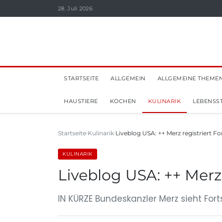
28. Juli 2026
STARTSEITE
ALLGEMEIN
ALLGEMEINE THEME
HAUSTIERE
KOCHEN
KULINARIK
LEBENSST
Startseite
Kulinarik
Liveblog USA: ++ Merz registriert Fo
KULINARIK
Liveblog USA: ++ Merz
IN KÜRZE Bundeskanzler Merz sieht For