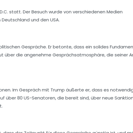
 D.C. statt. Der Besuch wurde von verschiedenen Medien
en Deutschland und den USA.
litischen Gespräche. Er betonte, dass ein solides Fundamen
freut über die angenehme Gesprächsatmosphäre, die seiner A
nen. Im Gespräch mit Trump äußerte er, dass es notwendig 
auf über 80 US-Senatoren, die bereit sind, über neue Sanktio
t.
t, dass der Zeitpunkt für diese Gespräche günstig ist, und 