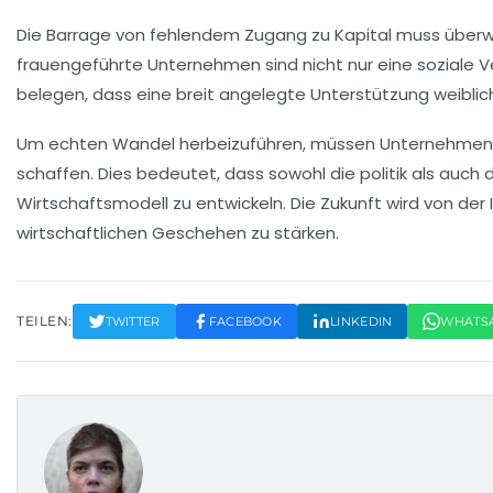
Die
Barrage
von fehlendem Zugang zu
Kapital
muss überwu
frauengeführte Unternehmen sind nicht nur eine soziale V
belegen, dass eine breit angelegte Unterstützung weiblic
Um echten Wandel herbeizuführen, müssen Unternehmen un
schaffen. Dies bedeutet, dass sowohl die
politik
als auch 
Wirtschaftsmodell
zu entwickeln. Die Zukunft wird von der
wirtschaftlichen Geschehen zu stärken.
TEILEN:
TWITTER
FACEBOOK
LINKEDIN
WHATS