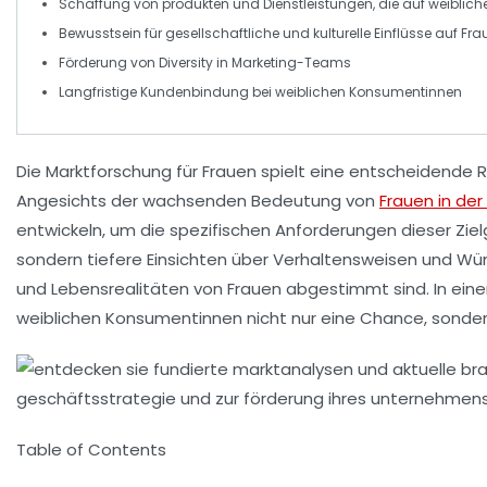
Schaffung von
produkten
und Dienstleistungen, die auf
weiblich
Bewusstsein
für gesellschaftliche und kulturelle Einflüsse auf
Fra
Förderung von
Diversity
in Marketing-Teams
Langfristige Kundenbindung
bei
weiblichen Konsumentinnen
Die
Marktforschung für Frauen
spielt eine entscheidende R
Angesichts der wachsenden Bedeutung von
Frauen in der
entwickeln, um die spezifischen Anforderungen dieser Zie
sondern tiefere Einsichten über
Verhaltensweisen
und
Wü
und Lebensrealitäten von Frauen abgestimmt sind. In eine
weiblichen Konsumentinnen nicht nur eine Chance, sonder
Table of Contents