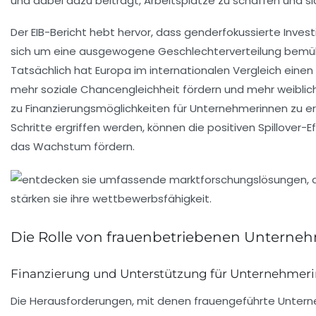
und dabei dazu beiträgt, Arbeitsplätze zu schaffen und si
Der EIB-Bericht hebt hervor, dass genderfokussierte
Invest
sich um eine ausgewogene
Geschlechterverteilung
bemühe
Tatsächlich hat Europa im internationalen Vergleich ein
mehr soziale
Chancengleichheit
fördern und mehr weiblich
zu
Finanzierungsmöglichkeiten
für Unternehmerinnen zu er
Schritte ergriffen werden, können die positiven Spillove
das
Wachstum
fördern.
Die Rolle von frauenbetriebenen Unterneh
Finanzierung und Unterstützung für Unternehmer
Die Herausforderungen, mit denen
frauengeführte Unter