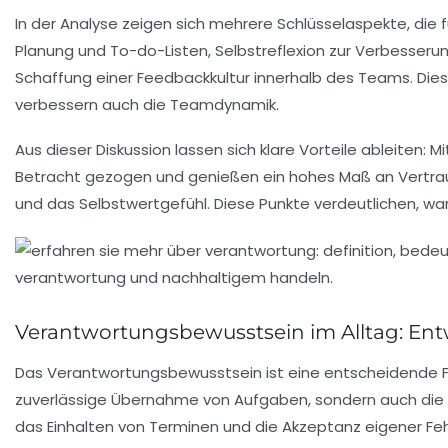
In der Analyse zeigen sich mehrere Schlüsselaspekte, di
Planung und To-do-Listen,
Selbstreflexion
zur Verbesserun
Schaffung einer
Feedbackkultur
innerhalb des Teams. Dies
verbessern auch die
Teamdynamik
.
Aus dieser Diskussion lassen sich klare Vorteile ableiten:
Betracht gezogen und genießen ein hohes Maß an
Vertra
und das Selbstwertgefühl. Diese Punkte verdeutlichen, w
Verantwortungsbewusstsein im Alltag: En
Das
Verantwortungsbewusstsein
ist eine entscheidende Fä
zuverlässige Übernahme von
Aufgaben
, sondern auch die
das Einhalten von
Terminen
und die Akzeptanz eigener
Feh