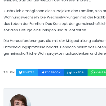
erleben, was auf die Vielzahl der Vorteile hinweist.
Zusätzlich ermöglichen diese Projekte den Familien, sich 
Wohnungswechseln
. Die Wechselwirkungen mit der Nach
das Leben der Familien. Das Konzept der gemeinschaftli
sozialen Gefüge einzubringen und zu entfalten.
Die Herausforderungen, die mit der Mitgestaltung solche
Entscheidungsprozesse bedarf. Dennoch bleibt das Potenzi
gemeinschaftliche Wohnprojekte nachzudenken und deren
TEILEN:
TWITTER
FACEBOOK
LINKEDIN
WHATS