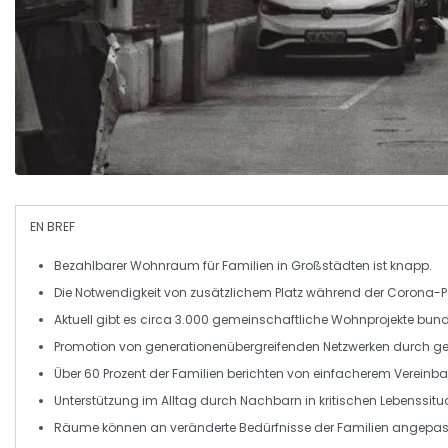
EN BREF
Bezahlbarer Wohnraum
für
Familien
in Großstädten ist knapp.
Die Notwendigkeit von
zusätzlichem Platz
während der Corona-P
Aktuell gibt es circa
3.000 gemeinschaftliche Wohnprojekte
bund
Promotion von
generationenübergreifenden Netzwerken
durch ge
Über
60 Prozent
der Familien berichten von einfacherem
Vereinba
Unterstützung im Alltag durch
Nachbarn
in kritischen Lebenssitu
Räume können an
veränderte Bedürfnisse
der Familien angepas