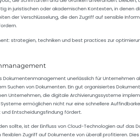
yout, die Schriftarten und die Grafiken unverändert bleiben
tig in
juristischen
oder
akademischen
Kontexten, in denen d
eiten der
Verschlüsselung
, die den Zugriff auf sensible Info
fordern.
enmanagement
es
Dokumentenmanagement
unerlässlich für Unternehmen a
 dem Suchen von Dokumenten. Ein gut organisiertes Dokume
haben Unternehmen, die digitale Archivierungssysteme imple
e Systeme ermöglichen nicht nur eine schnellere Auffindbar
 und Entscheidungsfindung fördert.
n sollte, ist der Einfluss von
Cloud-Technologien
auf das D
exiblen Zugriff auf Dokumente von überall profitieren. Dies f