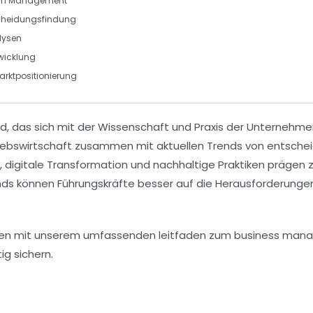
im
Management
scheidungsfindung
lysen
twicklung
arktpositionierung
Feld, das sich mit der Wissenschaft und Praxis der Unterneh
iebswirtschaft zusammen mit
aktuellen Trends
von entscheid
, digitale Transformation und nachhaltige Praktiken präge
nds
können Führungskräfte besser auf die Herausforderungen