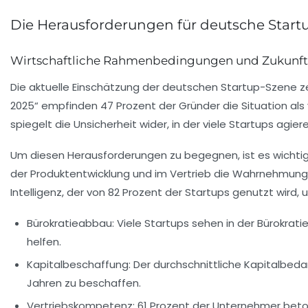
Die Herausforderungen für deutsche Start
Wirtschaftliche Rahmenbedingungen und Zukunft
Die aktuelle Einschätzung der
deutschen Startup-Szene
ze
2025“ empfinden
47 Prozent der Gründer
die Situation als
spiegelt die Unsicherheit wider, in der viele Startups agiere
Um diesen Herausforderungen zu begegnen, ist es wichtig,
der
Produktentwicklung
und im
Vertrieb
die Wahrnehmung ih
Intelligenz
, der von 82 Prozent der Startups genutzt wird,
Bürokratieabbau
: Viele Startups sehen in der
Bürokrati
helfen.
Kapitalbeschaffung
: Der durchschnittliche Kapitalbeda
Jahren zu beschaffen.
Vertriebskompetenz
:
61 Prozent
der Unternehmer beto