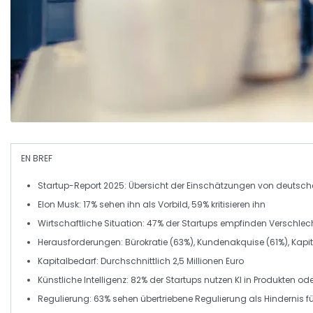
EN BREF
Startup-Report 2025
: Übersicht der Einschätzungen von deutsch
Elon Musk:
17%
sehen ihn als
Vorbild
,
59%
kritisieren ihn
Wirtschaftliche Situation
:
47%
der Startups empfinden Verschlec
Herausforderungen:
Bürokratie
(63%),
Kundenakquise
(61%),
Kapi
Kapitalbedarf
: Durchschnittlich
2,5 Millionen Euro
Künstliche Intelligenz
:
82%
der Startups nutzen KI in Produkten od
Regulierung
:
63%
sehen übertriebene Regulierung als Hindernis f