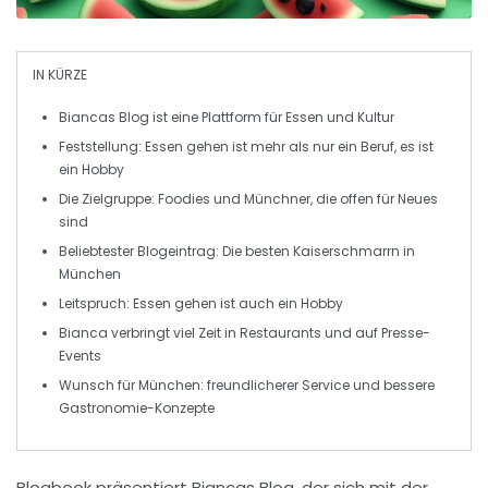
IN KÜRZE
Biancas Blog ist eine Plattform für
Essen
und
Kultur
Feststellung:
Essen gehen
ist mehr als nur ein Beruf, es ist
ein
Hobby
Die Zielgruppe:
Foodies
und
Münchner
, die offen für Neues
sind
Beliebtester Blogeintrag:
Die besten Kaiserschmarrn in
München
Leitspruch:
Essen gehen ist auch ein Hobby
Bianca verbringt viel Zeit in
Restaurants
und auf
Presse-
Events
Wunsch für München:
freundlicherer Service
und
bessere
Gastronomie-Konzepte
Blogbook präsentiert
Biancas Blog
, der sich mit der