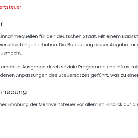
ertsteuer
r
n Einnahmequellen für den deutschen Staat. Mit einem Basiss
 Dienstleistungen erhoben. Die Bedeutung dieser Abgabe für
 ausmacht.
 erhöhter Ausgaben durch soziale Programme und Infrastrukt
iedenen Anpassungen des Steuersatzes geführt, was zu einer
Anhebung
iner
Erhöhung der Mehrwertsteuer
vor allem im Hinblick auf d