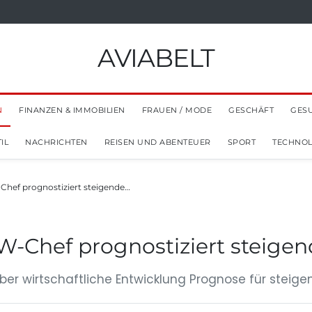
AVIABELT
N
FINANZEN & IMMOBILIEN
FRAUEN / MODE
GESCHÄFT
GES
IL
NACHRICHTEN
REISEN UND ABENTEUER
SPORT
TECHNOL
Chef prognostiziert steigende…
W-Chef prognostiziert steige
er wirtschaftliche Entwicklung Prognose für steig