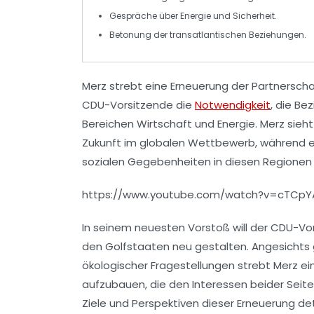
Gespräche über
Energie
und
Sicherheit
.
Betonung der
transatlantischen Beziehungen
.
Merz
strebt eine
Erneuerung
der Partnersch
CDU-Vorsitzende die
Notwendigkeit
, die Be
Bereichen
Wirtschaft
und
Energie
. Merz sieh
Zukunft im
globalen Wettbewerb
, während e
sozialen Gegebenheiten in diesen Regionen 
https://www.youtube.com/watch?v=cTCpY
In seinem neuesten Vorstoß will der CDU-Vo
den Golfstaaten neu gestalten. Angesichts 
ökologischer Fragestellungen strebt Merz e
aufzubauen, die den Interessen beider Seite
Ziele und Perspektiven dieser Erneuerung deta