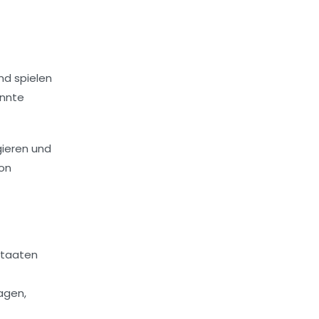
nd spielen
önnte
gieren und
von
staaten
agen,