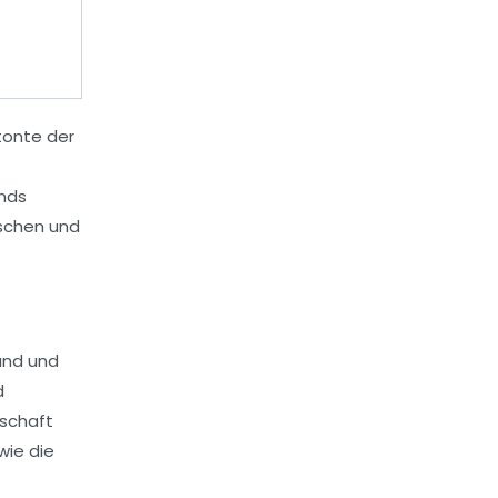
etonte der
nds
ischen und
and und
d
rschaft
wie die