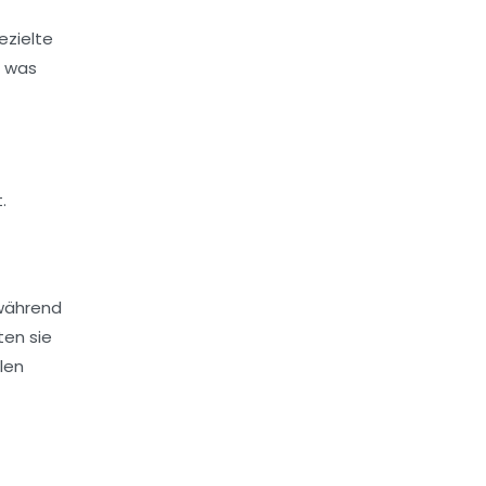
ezielte
, was
.
 während
ten sie
len