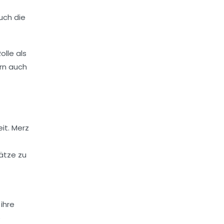
uch die
lle als
ern auch
it. Merz
sätze zu
ihre
e