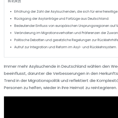
IN KÜRZE
Erhöhung der Zahl der
Asylsuchenden
, die sich für eine
freiwillig
Rückgang der
Asylanträge
und
Fortzüge
aus Deutschland.
Bedeutender Einfluss von
europäischen Ursprungsregionen
auf 
Veränderung im
Migrationsverhalten
und Präferenzen der Zuwan
Politische
Debatten
und gesetzliche Regelungen zur Rückkehrhilfe
Aufruf zur
Integration
und
Reform
im Asyl- und Rückkehrsystem.
Immer mehr
Asylsuchende
in Deutschland wählen den We
beeinflusst, darunter die
Verbesserungen
in den Herkunfts
Trend in der
Migrationspolitik
und reflektiert die
Komplexit
Personen zu helfen, wieder in ihre Heimat zu reintegrieren.