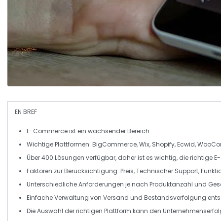
EN BREF
E-Commerce
ist ein wachsender Bereich.
Wichtige Plattformen:
BigCommerce
,
Wix
,
Shopify
,
Ecwid
,
WooCo
Über 400 Lösungen verfügbar, daher ist es wichtig, die richtige
E
Faktoren zur Berücksichtigung:
Preis
,
Technischer Support
,
Funkti
Unterschiedliche Anforderungen je nach
Produktanzahl
und Gesc
Einfache Verwaltung von
Versand
und
Bestandsverfolgung
ents
Die Auswahl der
richtigen Plattform
kann den Unternehmenserfol