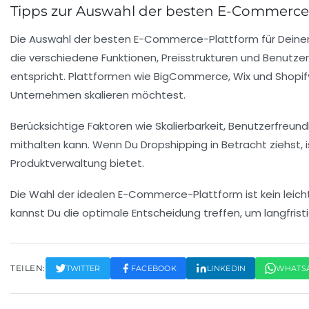
Tipps zur Auswahl der besten E-Commerce
Die Auswahl der besten
E-Commerce-Plattform
für Deine
die verschiedene Funktionen, Preisstrukturen und Benutzerfr
entspricht. Plattformen wie
BigCommerce
,
Wix
und
Shopif
Unternehmen
skalieren möchtest.
Berücksichtige Faktoren wie
Skalierbarkeit
,
Benutzerfreundl
mithalten kann. Wenn Du Dropshipping in Betracht ziehst, is
Produktverwaltung
bietet.
Die Wahl der idealen E-Commerce-Plattform ist kein leicht
kannst Du die optimale Entscheidung treffen, um langfris
TEILEN:
TWITTER
FACEBOOK
LINKEDIN
WHATS