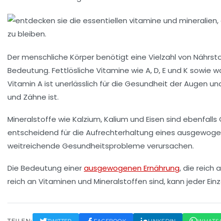
Der menschliche Körper benötigt eine Vielzahl von
Nährst
Bedeutung.
Fettlösliche Vitamine
wie A, D, E und K sowie
wa
Vitamin A ist unerlässlich für die Gesundheit der Augen u
und Zähne ist.
Mineralstoffe wie
Kalzium
,
Kalium
und Eisen sind ebenfalls 
entscheidend für die Aufrechterhaltung eines ausgewog
weitreichende Gesundheitsprobleme verursachen.
Die Bedeutung einer
ausgewogenen Ernährung
, die reich
reich an Vitaminen und Mineralstoffen sind, kann jeder Ei
TEILEN:
TWITTER
FACEBOOK
LINKEDIN
WHATS