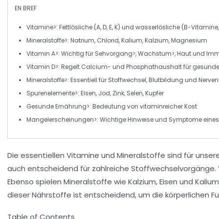
EN BREF
Vitamine>: Fettlösliche (A, D, E, K) und wasserlösliche (B-Vitamine
Mineralstoffe>: Natrium, Chlorid, Kalium, Kalzium, Magnesium
Vitamin A>: Wichtig für
Sehvorgang>,
Wachstum>, Haut und Im
Vitamin D>: Regelt
Calcium-
und
Phosphathaushalt
für gesund
Mineralstoffe>: Essentiell für
Stoffwechsel
,
Blutbildung
und
Nerven
Spurenelemente>: Eisen, Jod, Zink, Selen, Kupfer
Gesunde Ernährung>: Bedeutung von
vitaminreicher
Kost
Mangelerscheinungen>: Wichtige Hinweise und Symptome eines
Die
essentiellen Vitamine
und
Mineralstoffe
sind für unser
auch entscheidend für zahlreiche
Stoffwechselvorgänge
.
Ebenso spielen Mineralstoffe wie
Kalzium
,
Eisen
und
Kalium
dieser Nährstoffe ist entscheidend, um die
körperlichen F
Table of Contents