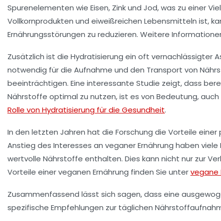
Spurenelementen
wie
Eisen
,
Zink
und
Jod
, was zu einer Vi
Vollkornprodukten und eiweißreichen Lebensmitteln ist, k
Ernährungsstörungen
zu reduzieren. Weitere Informatione
Zusätzlich ist die
Hydratisierung
ein oft vernachlässigter A
notwendig für die Aufnahme und den Transport von Nährst
beeinträchtigen. Eine interessante Studie zeigt, dass ber
Nährstoffe optimal zu nutzen, ist es von Bedeutung, auch a
Rolle von Hydratisierung für die Gesundheit
.
In den letzten Jahren hat die Forschung die Vorteile einer
Anstieg des Interesses an
veganer Ernährung
haben viele 
wertvolle Nährstoffe enthalten. Dies kann nicht nur zur V
Vorteile einer veganen Ernährung finden Sie unter
vegane E
Zusammenfassend lässt sich sagen, dass eine ausgewogene
spezifische Empfehlungen zur täglichen Nährstoffaufna