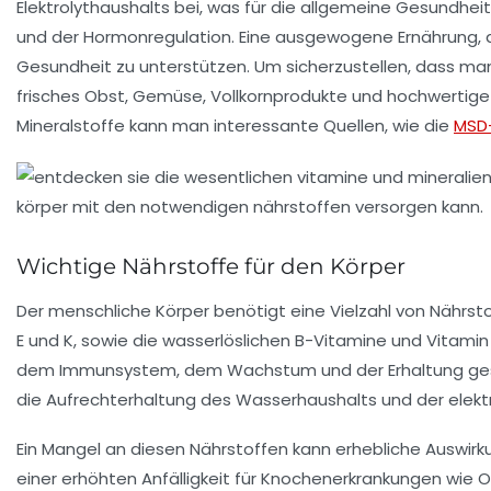
Elektrolythaushalts
bei, was für die allgemeine Gesundheit 
und der
Hormonregulation
. Eine ausgewogene Ernährung, d
Gesundheit
zu unterstützen. Um sicherzustellen, dass man 
frisches Obst, Gemüse, Vollkornprodukte und hochwertige 
Mineralstoffe kann man interessante Quellen, wie die
MSD
Wichtige Nährstoffe für den Körper
Der menschliche Körper benötigt eine Vielzahl von
Nährst
E
und
K
, sowie die wasserlöslichen
B-Vitamine
und
Vitamin
dem
Immunsystem
, dem
Wachstum
und der Erhaltung g
die Aufrechterhaltung des
Wasserhaushalts
und der
elekt
Ein Mangel an diesen Nährstoffen kann erhebliche Auswir
einer erhöhten Anfälligkeit für
Knochenerkrankungen
wie O