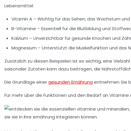
Lebensmittel.
Vitamin A
– Wichtig für das
Sehen
, das
Wachstum
und
B-Vitamine
– Essentiell für die
Blutbildung
und
Stoffwe
Kalzium
– Unverzichtbar für gesunde
Knochen
und
Zäh
Magnesium
– Unterstützt die
Muskelfunktion
und das
N
Zusätzlich zu diesen Beispielen ist es wichtig, eine Vielzah
saisonaler Zutaten kann dazu beitragen, die
Nährstoffdic
Die Grundlage einer
gesunden Ernährung
entnehmen Sie bi
Für mehr über die Funktionen und den Bedarf an
Vitamine