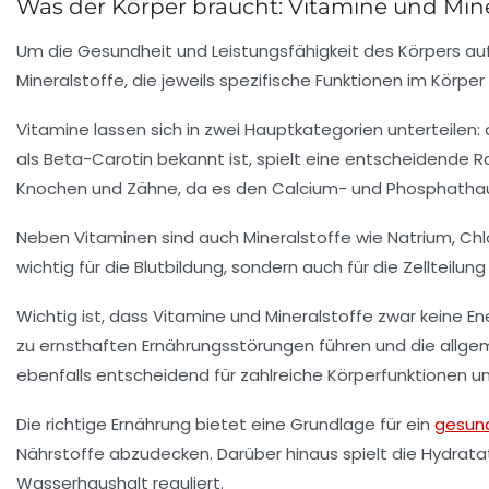
Was der Körper braucht: Vitamine und Mine
Um die
Gesundheit
und
Leistungsfähigkeit
des Körpers auf
Mineralstoffe
, die jeweils spezifische Funktionen im Körper 
Vitamine
lassen sich in zwei Hauptkategorien unterteilen:
als
Beta-Carotin
bekannt ist, spielt eine entscheidende Ro
Knochen
und
Zähne
, da es den
Calcium-
und
Phosphatha
Neben Vitaminen sind auch
Mineralstoffe
wie
Natrium
,
Chl
wichtig für die
Blutbildung
, sondern auch für die
Zellteilung
Wichtig ist, dass Vitamine und Mineralstoffe zwar keine
En
zu ernsthaften
Ernährungsstörungen
führen und die allg
ebenfalls entscheidend für zahlreiche Körperfunktionen un
Die richtige
Ernährung
bietet eine Grundlage für ein
gesun
Nährstoffe abzudecken. Darüber hinaus spielt die
Hydrata
Wasserhaushalt reguliert.