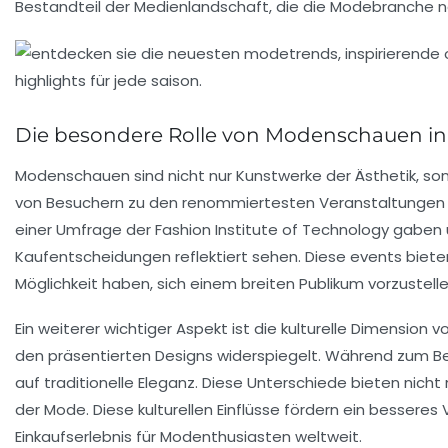
Bestandteil der Medienlandschaft, die die Modebranche nac
Die besondere Rolle von Modenschauen in
Modenschauen sind nicht nur
Kunstwerke
der
Ästhetik
, so
von Besuchern zu den renommiertesten Veranstaltungen
einer Umfrage der
Fashion Institute of Technology
gaben ü
Kaufentscheidungen reflektiert sehen. Diese
events
bieten
Möglichkeit haben, sich einem breiten Publikum vorzustel
Ein weiterer wichtiger Aspekt ist die kulturelle Dimensio
den präsentierten Designs widerspiegelt. Während zum Be
auf
traditionelle Eleganz
. Diese Unterschiede bieten nicht
der
Mode
. Diese kulturellen Einflüsse fördern ein bessere
Einkaufserlebnis für
Modenthusiasten
weltweit.