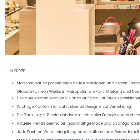
IN KÜRZE
Modenschauen
präsentieren neue Kollektionen und setzen
Fashi
Globale
Fashion Weeks
in Metropolen wie
Paris
,
Mailand
und
New
Designer
können kreative Visionen auf dem
Laufsteg
verwirkliche
Wichtige Plattform für
aufstrebende Designer
zur Vernetzung.
Der
Backstage-Bereich
ist dynamisch, voller Energie und Vorbere
Aktuelle
Trends
beinhalten
nachhaltige Mode
und
avantgardisti
Jede
Fashion Week
spiegelt regionale
Kulturen
und Besonderheite