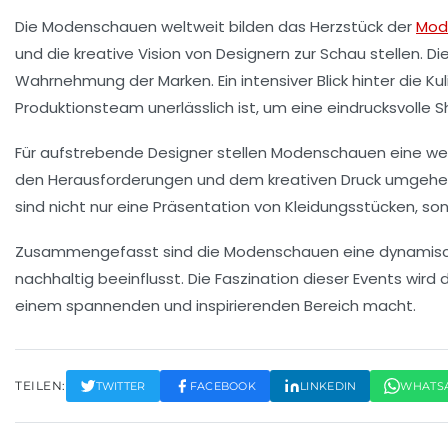
Die
Modenschauen
weltweit bilden das Herzstück der
Mod
und die kreative Vision von Designern zur Schau stellen. Di
Wahrnehmung der Marken. Ein intensiver Blick hinter die 
Produktionsteam unerlässlich ist, um eine eindrucksvolle Sh
Für aufstrebende Designer stellen Modenschauen eine wert
den Herausforderungen und dem kreativen Druck umgehen, s
sind nicht nur eine Präsentation von Kleidungsstücken, so
Zusammengefasst sind die Modenschauen eine dynamische 
nachhaltig beeinflusst. Die Faszination dieser Events wir
einem spannenden und inspirierenden Bereich macht.
TEILEN:
TWITTER
FACEBOOK
LINKEDIN
WHATS