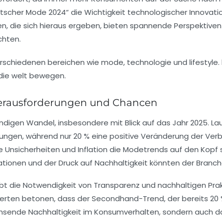
utscher Mode 2024“
die Wichtigkeit technologischer Innovat
n, die sich hieraus ergeben, bieten spannende Perspektiv
chten.
Herausforderungen und Chancen
ndigen Wandel, insbesondere mit Blick auf das Jahr 2025. Lau
ungen, während nur 20 % eine positive Veränderung der
Ver
he Unsicherheiten
und
Inflation
die Modetrends auf den Kopf st
ationen
und der Druck auf
Nachhaltigkeit
könnten der Branch
t die Notwendigkeit von
Transparenz
und nachhaltigen Pra
erten betonen, dass der
Secondhand-Trend
, der bereits 2
achsende
Nachhaltigkeit
im Konsumverhalten, sondern auch da