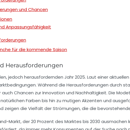
rderungen und Chancen
tionen
nd Anpassungsfähigkeit
sforderungen
anche für die kommende Saison
nd Herausforderungen
n, jedoch herausfordernden Jahr 2025. Laut einer aktuelle
Marktbedingungen. Während die Herausforderungen durch
st
r auch Chancen zur
Innovation
und
Nachhaltigkeit
. Die
Modet
 natürlichen Farben
bis hin zu mutigen Akzenten und ausgefa
and zeigen die Vielfalt der Strömungen, die die bevorstehen
nd-Markt
, der 20 Prozent des Marktes bis 2030 ausmachen kö
 gefördert, da immer mehr Konsumenten auf der Suche nach na