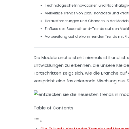
Technologische
Innovationen
und
Nachhaltigke
Vielseitige
Trends
von 2025: Kontraste und kreat
Herausforderungen und
Chancen
in der Modeb
Einfluss des
Secondhand-Trends
auf den Mark
Vorbereitung auf die kommenden
Trends
mit P
Die
Modebranche
steht niemals still und is
Entwicklungen
zu erkennen, die unsere Kleid
Fortschritten zeigt sich, wie die Branche au
verspricht eine faszinierende Mischung aus
S
Table of Contents
Die Zukunft der Mode: Trends und Herau