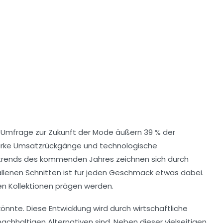
n Umfrage zur
Zukunft der Mode
äußern 39 % der
arke Umsatzrückgänge
und technologische
rends
des kommenden Jahres zeichnen sich durch
llenen Schnitten ist für jeden Geschmack etwas dabei.
den Kollektionen prägen werden.
nnte. Diese Entwicklung wird durch wirtschaftliche
chhaltigen Alternativen sind. Neben dieser vielseitigen