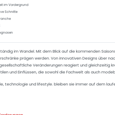
it
im Vordergrund
ive
Schnitte
ranche
t
rognosen
t ständig im Wandel. Mit dem Blick auf die kommenden Saisons
erschränke prägen werden. Von innovativen Designs über nach
f gesellschaftliche Veränderungen reagiert und gleichzeitig 
tilen
und
Einflüssen
, die sowohl die Fachwelt als auch modeb
sforderungen