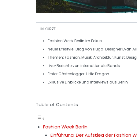
IN KÜRZE
Fashion Week Berlin
im Fokus
Neuer
Lifestyle-Blog
von Hugo-Designer Eyan Al
Themen:
Fashion
,
Musik
,
Architektur
,
Kunst
,
Desig
Live-Berichte von
internationale Bands
Erster Gästeblogger:
Little Dragon
Exklusive Einblicke und
Interviews
aus Berlin
Table of Contents
Fashion Week Berlin
Einführung: Der Aufstieg der Fashion W