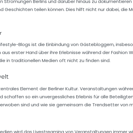
len Strömungen Berlins und darüber hinaus zu dokumentieren 
nd Geschichten teilen können. Dies hilft nicht nur dabei, die 
r
estyle-Blogs ist die Einbindung von
Gästebloggern
, insbes
n aus erster Hand über ihre Erlebnisse während der Fashion 
die in traditionellen Medien oft nicht zu finden sind.
elt
 zentrales Element der Berliner Kultur. Veranstaltungen währ
schaffen so ein unvergessliches Erlebnis für alle Beteiligt
verwoben sind und wie sie gemeinsam die Trendsetter von m
edien wird das Livestreaming von Veranstaltungen immer wi