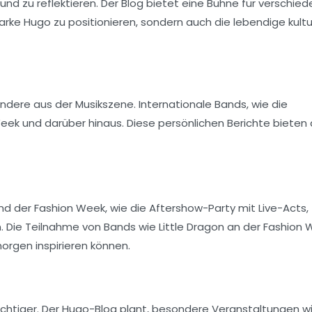
und zu reflektieren. Der Blog bietet eine Bühne für verschie
Marke
Hugo
zu positionieren, sondern auch die lebendige kultu
ondere aus der Musikszene. Internationale Bands, wie die
Week und darüber hinaus. Diese persönlichen Berichte bieten
end der Fashion Week, wie die Aftershow-Party mit Live-Acts,
en. Die Teilnahme von Bands wie
Little Dragon
an der Fashion 
orgen inspirieren können.
chtiger. Der Hugo-Blog plant, besondere Veranstaltungen w