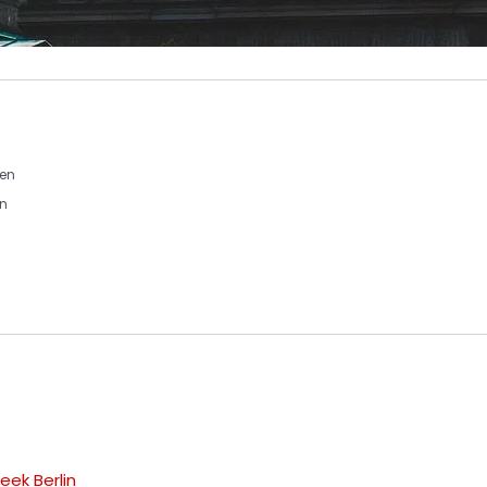
len
n
eek Berlin