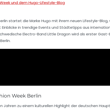
 Week und dem Hugo-Lifestyle-Blog
rlin
startet die Marke
Hugo
mit ihrem neuen
Lifestyle-Blog
,
t Einblicke in trendige Events und Städtetipps aus internatio
 schwedische Electro-Band
Little Dragon
wird als erster Gast-
erlin.
shion Week Berlin
en Jahren zu einem kulturellen Highlight der deutschen Haup