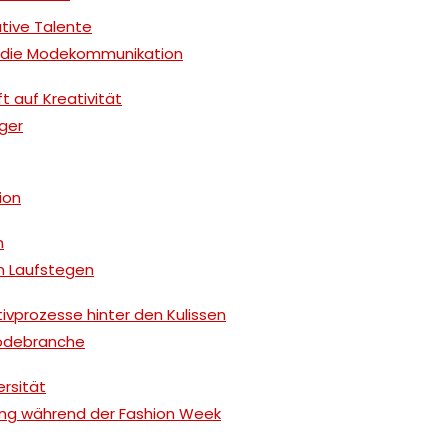
ative Talente
auf die Modekommunikation
ft auf Kreativität
gger
ion
n
n Laufstegen
ivprozesse hinter den Kulissen
Modebranche
ersität
ng während der Fashion Week