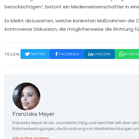
berücksichtigen“, betont ein Medienwissenschaftler in ein
Es bleibt abzuwarten, welche konkreten Maßnahmen die
kontroverse Diskussion, die möglicherweise die Richtung fü
TEILEN:
TWITTER
FACEBOOK
LINKEDIN
WHATS
Franziska Meyer
Franziska Meyer ist als Journalistin tätig und berichtet seit über 
Rahmenbedingungen, die Einordnung von Marktentwicklungen und d
Alle Artikel ansehen →