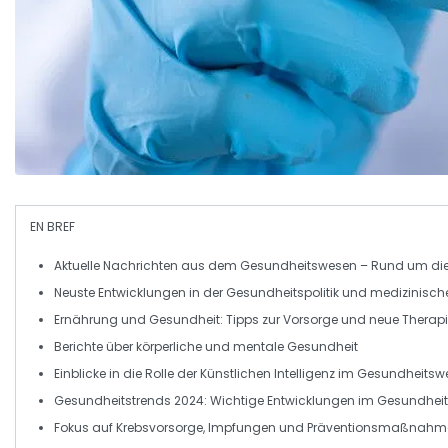
EN BREF
Aktuelle Nachrichten
aus dem
Gesundheitswesen
– Rund um die 
Neuste Entwicklungen in der
Gesundheitspolitik
und
medizinisch
Ernährung
und
Gesundheit
: Tipps zur
Vorsorge
und neue
Therap
Berichte über
körperliche
und
mentale Gesundheit
Einblicke in die Rolle der
Künstlichen Intelligenz
im Gesundheitsw
Gesundheitstrends
2024: Wichtige Entwicklungen im Gesundhei
Fokus auf
Krebsvorsorge
,
Impfungen
und Präventionsmaßnahm