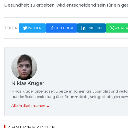
Gesundheit zu arbeiten, wird entscheidend sein für ein ge
TEILEN:
TWITTER
FACEBOOK
LINKEDIN
WHATS
Niklas Krüger
Niklas Krüger arbeitet seit über zehn Jahren als Journalist und ver
auf der Berichterstattung über Finanzmärkte, Anlagestrategien so
Alle Artikel ansehen →
ÄHNLICHE ARTIKEL