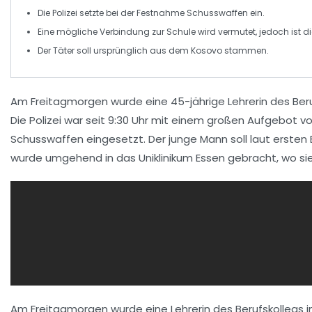
Die
Polizei
setzte bei der Festnahme
Schusswaffen
ein.
Eine mögliche Verbindung zur
Schule
wird vermutet, jedoch ist d
Der Täter soll ursprünglich aus dem
Kosovo
stammen.
Am Freitagmorgen wurde eine
45-jährige Lehrerin
des Beru
Die
Polizei
war seit 9:30 Uhr mit einem großen Aufgebot vo
Schusswaffen
eingesetzt. Der junge Mann soll laut erste
wurde umgehend in das
Uniklinikum Essen
gebracht, wo sie 
Am Freitagmorgen wurde eine
Lehrerin
des Berufskollegs i