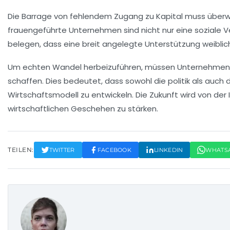
Die
Barrage
von fehlendem Zugang zu
Kapital
muss überwu
frauengeführte Unternehmen sind nicht nur eine soziale V
belegen, dass eine breit angelegte Unterstützung weiblic
Um echten Wandel herbeizuführen, müssen Unternehmen un
schaffen. Dies bedeutet, dass sowohl die
politik
als auch 
Wirtschaftsmodell
zu entwickeln. Die Zukunft wird von der
wirtschaftlichen Geschehen zu stärken.
TEILEN:
TWITTER
FACEBOOK
LINKEDIN
WHATS