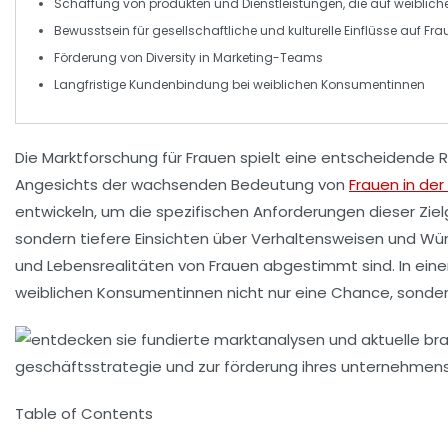
Schaffung von
produkten
und Dienstleistungen, die auf
weiblich
Bewusstsein
für gesellschaftliche und kulturelle Einflüsse auf
Fra
Förderung von
Diversity
in Marketing-Teams
Langfristige Kundenbindung
bei
weiblichen Konsumentinnen
Die
Marktforschung für Frauen
spielt eine entscheidende R
Angesichts der wachsenden Bedeutung von
Frauen in der
entwickeln, um die spezifischen Anforderungen dieser Zie
sondern tiefere Einsichten über
Verhaltensweisen
und
Wü
und Lebensrealitäten von Frauen abgestimmt sind. In eine
weiblichen Konsumentinnen nicht nur eine Chance, sonder
Table of Contents