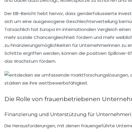
und dabei dazu beiträgt, Arbeitsplätze zu schaffen und si
Der EIB-Bericht hebt hervor, dass genderfokussierte
Invest
sich um eine ausgewogene
Geschlechterverteilung
bemühe
Tatsächlich hat Europa im internationalen Vergleich ein
mehr soziale
Chancengleichheit
fördern und mehr weiblich
zu
Finanzierungsmöglichkeiten
für Unternehmerinnen zu er
Schritte ergriffen werden, können die positiven Spillove
das
Wachstum
fördern.
Die Rolle von frauenbetriebenen Unterneh
Finanzierung und Unterstützung für Unternehmer
Die Herausforderungen, mit denen
frauengeführte Unter