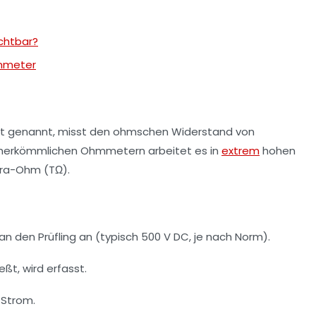
chtbar?
mmeter
t genannt, misst den ohmschen Widerstand von
zu herkömmlichen Ohmmetern arbeitet es in
extrem
hohen
ra-Ohm (TΩ).
n den Prüfling an (typisch 500 V DC, je nach Norm).
eßt, wird erfasst.
 Strom.