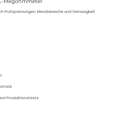
EC-Megohmmeter
urch Prüfspannungen, Messbereiche und Genauigkeit
 V
strack
 und Produktionstests