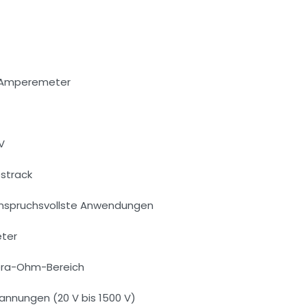
co-Amperemeter
 V
strack
anspruchsvollste Anwendungen
eter
Tera-Ohm-Bereich
pannungen (20 V bis 1500 V)