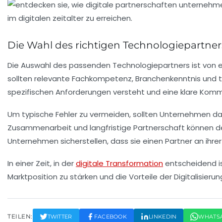
Die Wahl des richtigen Technologiepartner
Die Auswahl des passenden
Technologiepartners
ist von 
sollten relevante
Fachkompetenz
,
Branchenkenntnis
und
spezifischen Anforderungen versteht und eine
klare Komm
Um typische Fehler zu vermeiden, sollten Unternehmen dara
Zusammenarbeit
und
langfristige Partnerschaft
können de
Unternehmen sicherstellen, dass sie einen Partner an ihrer
In einer Zeit, in der
digitale Transformation
entscheidend is
Marktposition zu stärken und die Vorteile der Digitalisier
TEILEN:
TWITTER
FACEBOOK
LINKEDIN
WHATS