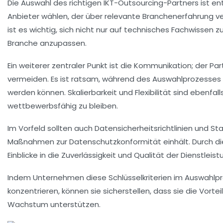
Die Auswahl des richtigen
IKT-Outsourcing-Partners
ist en
Anbieter wählen, der über
relevante Branchenerfahrung
ve
ist es wichtig, sich nicht nur auf technisches Fachwissen z
Branche anzupassen.
Ein weiterer zentraler Punkt ist die
Kommunikation
; der Pa
vermeiden. Es ist ratsam, während des Auswahlprozesses 
werden können.
Skalierbarkeit und Flexibilität
sind ebenfall
wettbewerbsfähig zu bleiben.
Im Vorfeld sollten auch
Datensicherheitsrichtlinien
und Sta
Maßnahmen zur
Datenschutzkonformität
einhält. Durch d
Einblicke in die Zuverlässigkeit und Qualität der Dienstlei
Indem Unternehmen diese Schlüsselkriterien im Auswahlpr
konzentrieren, können sie sicherstellen, dass sie die Vorte
Wachstum unterstützen.