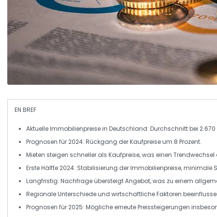
EN BREF
Aktuelle
Immobilienpreise
in Deutschland: Durchschnitt bei
2.670
Prognosen für
2024
: Rückgang der
Kaufpreise
um
8 Prozent
.
Mieten
steigen schneller als
Kaufpreise
, was einen Trendwechsel d
Erste Hälfte
2024
: Stabilisierung der
Immobilienpreise
, minimale S
Langfristig: Nachfrage übersteigt
Angebot
, was zu einem allgem
Regionale Unterschiede
und wirtschaftliche Faktoren beeinflussen
Prognosen für
2025
: Mögliche erneute
Preissteigerungen
insbeson