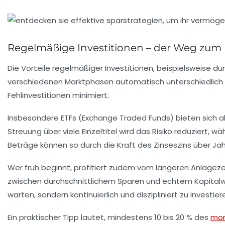
Regelmäßige Investitionen – der Weg zum E
Die Vorteile regelmäßiger Investitionen, beispielsweise d
verschiedenen Marktphasen automatisch unterschiedlich vie
Fehlinvestitionen minimiert.
Insbesondere ETFs (Exchange Traded Funds) bieten sich al
Streuung über viele Einzeltitel wird das Risiko reduziert,
Beträge können so durch die Kraft des
Zinseszins
über Jah
Wer früh beginnt, profitiert zudem vom längeren Anlagezei
zwischen durchschnittlichem Sparen und echtem Kapitalwac
warten, sondern kontinuierlich und diszipliniert zu investier
Ein praktischer Tipp lautet, mindestens 10 bis 20 % des
mon