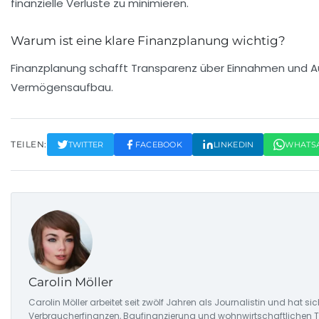
finanzielle Verluste zu minimieren.
Warum ist eine klare Finanzplanung wichtig?
Finanzplanung schafft Transparenz über Einnahmen und Aus
Vermögensaufbau.
TEILEN:
TWITTER
FACEBOOK
LINKEDIN
WHATS
Carolin Möller
Carolin Möller arbeitet seit zwölf Jahren als Journalistin und hat s
Verbraucherfinanzen, Baufinanzierung und wohnwirtschaftlichen Tr