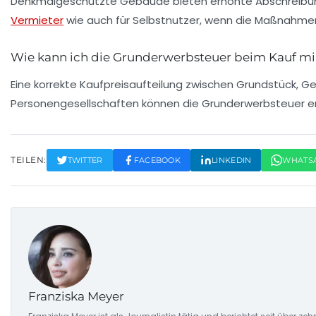
Denkmalgeschützte Gebäude bieten erhöhte Abschreibungen
Vermieter
wie auch für Selbstnutzer, wenn die Maßnahme
Wie kann ich die Grunderwerbsteuer beim Kauf m
Eine korrekte Kaufpreisaufteilung zwischen Grundstück,
Personengesellschaften können die Grunderwerbsteuer er
TEILEN:
TWITTER
FACEBOOK
LINKEDIN
WHATS
Franziska Meyer