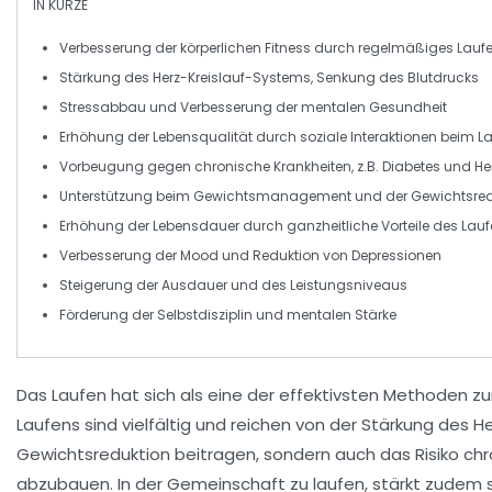
IN KÜRZE
Verbesserung der körperlichen Fitness
durch regelmäßiges Lauf
Stärkung des Herz-Kreislauf-Systems
, Senkung des Blutdrucks
Stressabbau
und Verbesserung der
mentalen Gesundheit
Erhöhung der
Lebensqualität
durch soziale Interaktionen beim L
Vorbeugung gegen
chronische Krankheiten
, z.B. Diabetes und H
Unterstützung beim
Gewichtsmanagement
und der
Gewichtsred
Erhöhung der Lebensdauer
durch ganzheitliche Vorteile des Lau
Verbesserung der
Mood
und Reduktion von
Depressionen
Steigerung der
Ausdauer
und des
Leistungsniveaus
Förderung der
Selbstdisziplin
und mentalen Stärke
Das
Laufen
hat sich als eine der effektivsten Methoden z
Laufens sind vielfältig und reichen von der
Stärkung des H
Gewichtsreduktion
beitragen, sondern auch das Risiko chr
abzubauen. In der Gemeinschaft zu laufen, stärkt zudem s