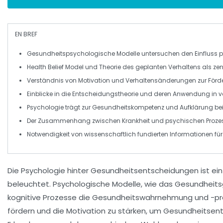
EN BREF
Gesundheitspsychologische Modelle
untersuchen den Einfluss 
Health Belief Model und
Theorie des geplanten Verhaltens
als zen
Verständnis von
Motivation
und
Verhaltensänderungen
zur Förd
Einblicke in die
Entscheidungstheorie
und deren Anwendung in ve
Psychologie trägt zur
Gesundheitskompetenz
und Aufklärung bei
Der Zusammenhang zwischen
Krankheit
und
psychischen Proze
Notwendigkeit von
wissenschaftlich fundierten Informationen
für
Die
Psychologie
hinter
Gesundheitsentscheidungen
ist ei
beleuchtet. Psychologische Modelle, wie das
Gesundheits
kognitive Prozesse
die Gesundheitswahrnehmung und -praxi
fördern und die
Motivation
zu stärken, um
Gesundheitsen