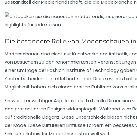
Bestandteil der Medienlandschaft, die die Modebranche nac
Die besondere Rolle von Modenschauen in
Modenschauen sind nicht nur
Kunstwerke
der
Ästhetik
, so
von Besuchern zu den renommiertesten Veranstaltungen
einer Umfrage der
Fashion Institute of Technology
gaben ü
Kaufentscheidungen reflektiert sehen. Diese
events
bieten
Möglichkeit haben, sich einem breiten Publikum vorzustel
Ein weiterer wichtiger Aspekt ist die kulturelle Dimensio
den präsentierten Designs widerspiegelt. Während zum Be
auf
traditionelle Eleganz
. Diese Unterschiede bieten nicht
der
Mode
. Diese kulturellen Einflüsse fördern ein bessere
Einkaufserlebnis für
Modenthusiasten
weltweit.