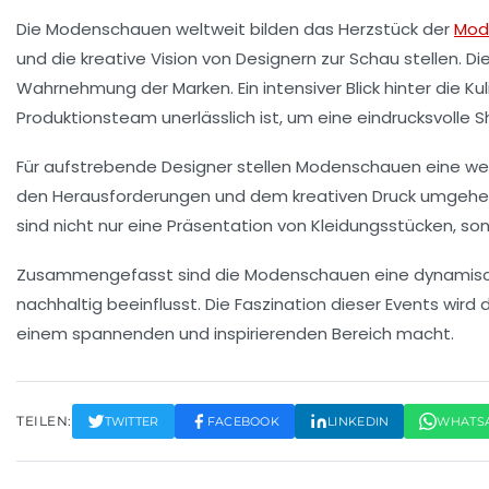
Die
Modenschauen
weltweit bilden das Herzstück der
Mod
und die kreative Vision von Designern zur Schau stellen. Di
Wahrnehmung der Marken. Ein intensiver Blick hinter die 
Produktionsteam unerlässlich ist, um eine eindrucksvolle Sh
Für aufstrebende Designer stellen Modenschauen eine wert
den Herausforderungen und dem kreativen Druck umgehen, s
sind nicht nur eine Präsentation von Kleidungsstücken, so
Zusammengefasst sind die Modenschauen eine dynamische 
nachhaltig beeinflusst. Die Faszination dieser Events wir
einem spannenden und inspirierenden Bereich macht.
TEILEN:
TWITTER
FACEBOOK
LINKEDIN
WHATS