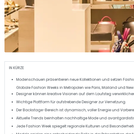
IN KÜRZE
Modenschauen
präsentieren neue Kollektionen und setzen
Fashi
Globale
Fashion Weeks
in Metropolen wie
Paris
,
Mailand
und
New
Designer
können kreative Visionen auf dem
Laufsteg
verwirkliche
Wichtige Plattform für
aufstrebende Designer
zur Vernetzung.
Der
Backstage-Bereich
ist dynamisch, voller Energie und Vorbere
Aktuelle
Trends
beinhalten
nachhaltige Mode
und
avantgardisti
Jede
Fashion Week
spiegelt regionale
Kulturen
und Besonderheite