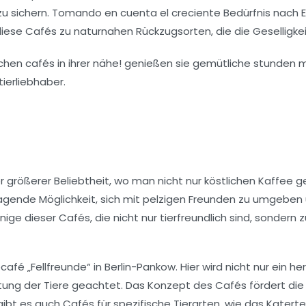
 zu sichern. Tomando en cuenta el creciente
Bedürfnis
nach E
 diese Cafés zu naturnahen Rückzugsorten, die die
Geselligke
 größerer Beliebtheit, wo man nicht nur köstlichen Kaffee g
rragende Möglichkeit, sich mit pelzigen Freunden zu umgeb
ige dieser Cafés, die nicht nur tierfreundlich sind, sondern
fé „Fellfreunde“ in Berlin-Pankow. Hier wird nicht nur ein
her
ung der Tiere geachtet. Das Konzept des Cafés fördert die
gibt es auch Cafés für spezifische Tierarten, wie das Katerte