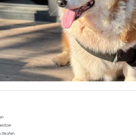
en
esitzer
 Illkofen