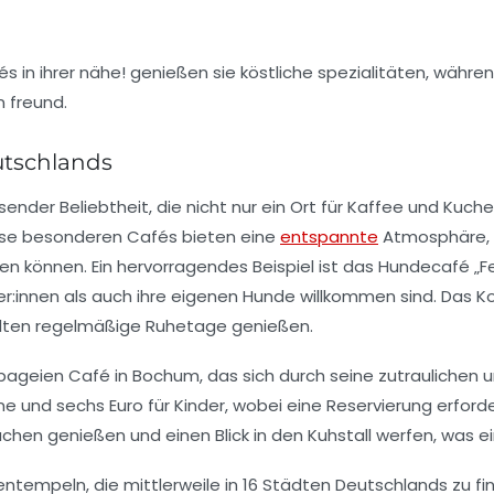
utschlands
nder Beliebtheit, die nicht nur ein Ort für
Kaffee
und
Kuche
ese besonderen Cafés bieten eine
entspannte
Atmosphäre, i
n können. Ein hervorragendes Beispiel ist das Hundecafé „
F
er:innen als auch ihre eigenen Hunde willkommen sind. Das 
ellten regelmäßige Ruhetage genießen.
pageien Café
in Bochum, das sich durch seine zutraulichen
ene und sechs Euro für Kinder, wobei eine Reservierung erford
hen genießen und einen Blick in den Kuhstall werfen, was ein
entempeln
, die mittlerweile in 16 Städten Deutschlands zu f