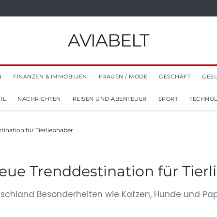
AVIABELT
N
FINANZEN & IMMOBILIEN
FRAUEN / MODE
GESCHÄFT
GES
IL
NACHRICHTEN
REISEN UND ABENTEUER
SPORT
TECHNOL
tination für Tierliebhaber
neue Trenddestination für Tier
tschland Besonderheiten wie Katzen, Hunde und Pa