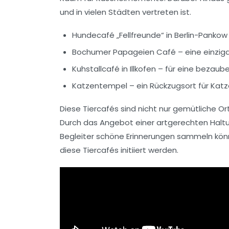
und in vielen Städten vertreten ist.
Hundecafé „Fellfreunde“ in Berlin-Pankow 
Bochumer Papageien Café – eine einzigar
Kuhstallcafé in Illkofen – für eine bez
Katzentempel – ein Rückzugsort für Katz
Diese Tiercafés sind nicht nur gemütliche O
Durch das Angebot einer
artgerechten Halt
Begleiter schöne Erinnerungen sammeln könne
diese
Tiercafés
initiiert werden.