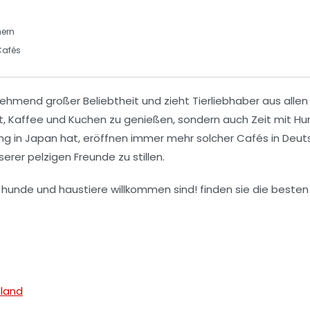
ern
afés
nehmend großer Beliebtheit und zieht Tierliebhaber aus alle
t,
Kaffee
und
Kuchen
zu genießen, sondern auch Zeit mit
Hu
ung in Japan hat, eröffnen immer mehr solcher Cafés in Deu
erer pelzigen Freunde zu stillen.
hland