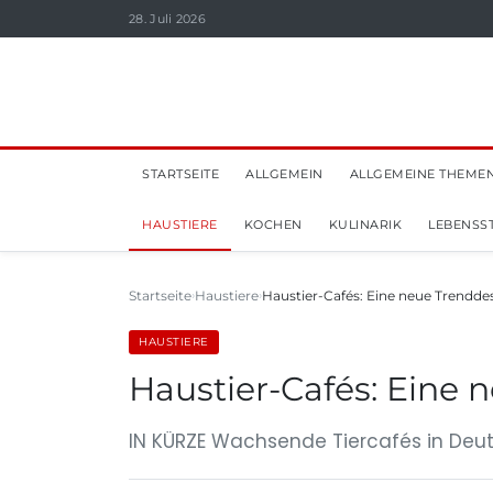
28. Juli 2026
STARTSEITE
ALLGEMEIN
ALLGEMEINE THEME
HAUSTIERE
KOCHEN
KULINARIK
LEBENSST
Startseite
Haustiere
Haustier-Cafés: Eine neue Trenddes
HAUSTIERE
Haustier-Cafés: Eine 
IN KÜRZE Wachsende Tiercafés in Deu