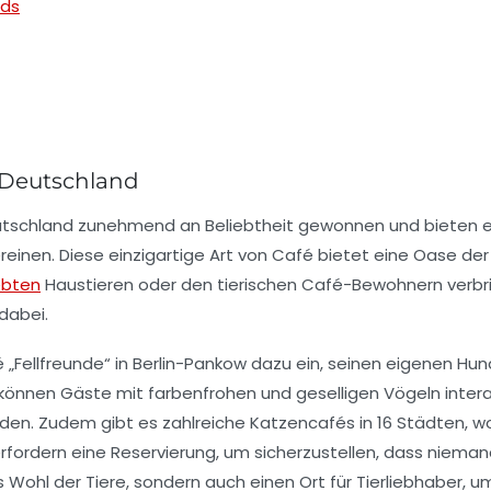
nds
 Deutschland
utschland zunehmend an Beliebtheit gewonnen und bieten ei
reinen. Diese einzigartige Art von Café bietet eine Oase de
ebten
Haustieren
oder den tierischen Café-Bewohnern verbr
dabei.
é „Fellfreunde“ in Berlin-Pankow dazu ein, seinen eigenen 
können Gäste mit farbenfrohen und geselligen Vögeln interagi
rden. Zudem gibt es zahlreiche
Katzencafés
in 16 Städten, 
erfordern eine
Reservierung
, um sicherzustellen, dass nieman
s Wohl der Tiere, sondern auch einen Ort für Tierliebhaber, 