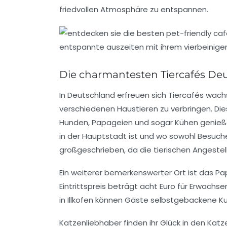
friedvollen Atmosphäre zu entspannen.
Die charmantesten Tiercafés De
In Deutschland erfreuen sich
Tiercafés
wachse
verschiedenen
Haustieren
zu verbringen. Di
Hunden
,
Papageien
und sogar
Kühen
genieße
in der Hauptstadt ist und wo sowohl Besuch
großgeschrieben, da die tierischen Angest
Ein weiterer bemerkenswerter Ort ist das
Pa
Eintrittspreis beträgt acht Euro für Erwachs
in Illkofen können Gäste selbstgebackene Kuc
Katzenliebhaber finden ihr Glück in den
Katz