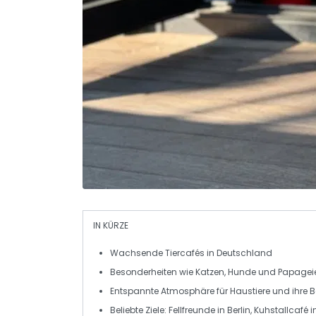
IN KÜRZE
Wachsende
Tiercafés
in Deutschland
Besonderheiten wie
Katzen
,
Hunde
und
Papagei
Entspannte Atmosphäre für
Haustiere
und ihre B
Beliebte Ziele:
Fellfreunde
in Berlin,
Kuhstallcafé
in