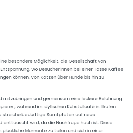
ne besondere Möglichkeit, die Gesellschaft von
r Entspannung, wo Besucher:innen bei einer Tasse Kaffee
ingen können. Von
Katzen
über
Hunde
bis hin zu
Hund mitzubringen und gemeinsam eine leckere Belohnung
eren, während im idyllischen Kuhstallcafé in Illkofen
wo streichelbedürftige Samtpfoten auf neue
d enttäuscht wird, da die Nachfrage hoch ist. Diese
um
glückliche Momente
zu teilen und sich in einer