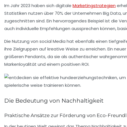
Im Jahr 2023 haben sich
digitale
Marketingstrategien
erheb
Statistiken nutzen über 70% der Unternehmen
Big Data
, 
zugeschnitten sind. Ein hervorragendes Beispiel ist die 
auch individuelle Empfehlungen aussprechen können, basie
Die Nutzung von
social Media
hat ebenfalls einen tiefgrei
ihre Zielgruppen auf kreative Weise zu erreichen. Ein neuer 
größeren Pendants, da sie als authentischer wahrgenom
Markenloyalität und einem positiven ROI.
Die Bedeutung von Nachhaltigkeit
Praktische Ansätze zur Förderung von Eco-Freundl
In der heutigen Welt gewinnt das Thema
Nachhaltigkeit
zu