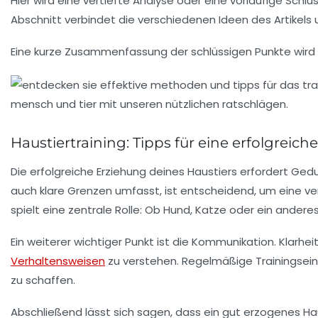
Hier wird eine
vertiefte Analyse
oder eine
vorläufige Schlu
Abschnitt verbindet die verschiedenen Ideen des Artikel
Eine kurze Zusammenfassung der
schlüssigen Punkte
wird
Haustiertraining: Tipps für eine erfolgreich
Die erfolgreiche Erziehung deines
Haustiers
erfordert Gedul
auch klare Grenzen umfasst, ist entscheidend, um eine ve
spielt eine zentrale Rolle: Ob Hund, Katze oder ein andere
Ein weiterer wichtiger Punkt ist die
Kommunikation
. Klarh
Verhaltensweisen
zu verstehen. Regelmäßige Trainingseinh
zu schaffen.
Abschließend lässt sich sagen, dass ein gut erzogenes Ha