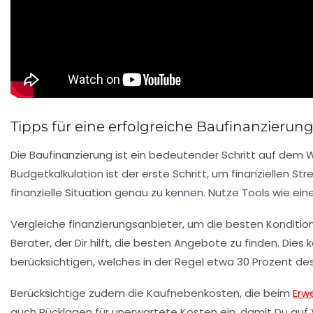
Tipps für eine erfolgreiche Baufinanzierun
Die
Baufinanzierung
ist ein bedeutender Schritt auf dem W
Budgetkalkulation
ist der erste Schritt, um finanziellen St
finanzielle Situation genau zu kennen. Nutze Tools wie ei
Vergleiche
finanzierungsanbieter
, um die besten Kondition
Berater
, der Dir hilft, die besten Angebote zu finden. Die
berücksichtigen, welches in der Regel etwa 30 Prozent des
Berücksichtige zudem die
Kaufnebenkosten
, die beim
Erw
auch
Rücklagen
für unerwartete Kosten ein, damit Du auf