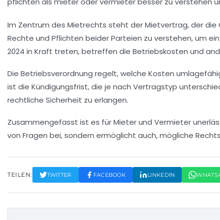
Im Zentrum des
Mietrechts
steht der
Mietvertrag
, der di
Rechte
und
Pflichten
beider Parteien zu verstehen, um ein
2024
in Kraft treten, betreffen die
Betriebskosten
und an
Die
Betriebsverordnung
regelt, welche Kosten umlagefähig 
ist die Kündigungsfrist, die je nach Vertragstyp unterschi
rechtliche Sicherheit zu erlangen.
Zusammengefasst ist es für
Mieter
und
Vermieter
unerläss
von Fragen bei, sondern ermöglicht auch, mögliche
Rechts
TEILEN:
TWITTER
FACEBOOK
LINKEDIN
WHATS