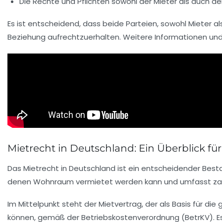
Die
Rechte und Pflichten
sowohl der Mieter als auch de
Es ist entscheidend, dass beide Parteien, sowohl Mieter a
Beziehung aufrechtzuerhalten. Weitere Informationen un
Mietrecht in Deutschland: Ein Überblick fü
Das
Mietrecht
in Deutschland ist ein entscheidender Best
denen Wohnraum vermietet werden kann und umfasst za
Im Mittelpunkt steht der
Mietvertrag
, der als Basis für di
können, gemäß der
Betriebskostenverordnung
(BetrKV). E