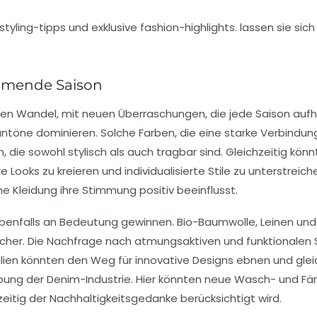
mmende Saison
gen Wandel, mit neuen Überraschungen, die jede Saison aufh
üntöne
dominieren. Solche Farben, die eine starke Verbindung
en, die sowohl stylisch als auch tragbar sind. Gleichzeitig kön
Looks zu kreieren und individualisierte Stile zu unterstreic
e Kleidung ihre Stimmung positiv beeinflusst.
 ebenfalls an Bedeutung gewinnen.
Bio-Baumwolle
,
Leinen
un
ucher. Die Nachfrage nach atmungsaktiven und funktionale
ialien könnten den Weg für innovative Designs ebnen und gle
ebung der
Denim-Industrie
. Hier könnten neue Wasch- und Fär
zeitig der Nachhaltigkeitsgedanke berücksichtigt wird.