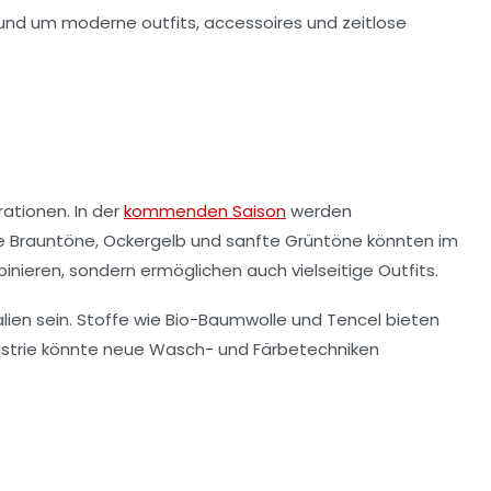
irationen
. In der
kommenden Saison
werden
me
Brauntöne
,
Ockergelb
und sanfte
Grüntöne
könnten im
binieren, sondern ermöglichen auch vielseitige
Outfits
.
lien
sein. Stoffe wie
Bio-Baumwolle
und
Tencel
bieten
strie
könnte neue Wasch- und Färbetechniken