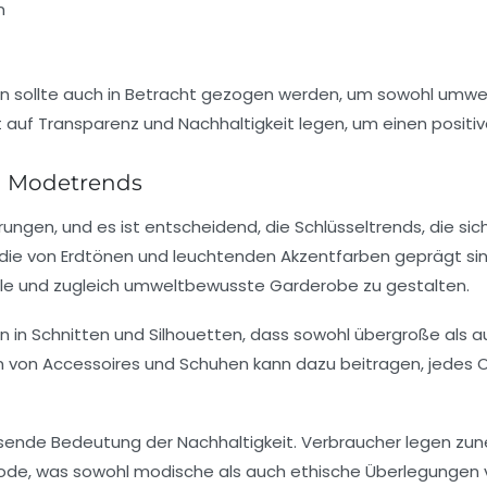
n
en
sollte auch in Betracht gezogen werden, um sowohl
umwel
t auf
Transparenz
und
Nachhaltigkeit
legen, um einen positi
en Modetrends
ungen, und es ist entscheidend, die
Schlüsseltrends
, die s
 die von
Erdtönen
und
leuchtenden Akzentfarben
geprägt si
volle und zugleich umweltbewusste Garderobe zu gestalten.
n in
Schnitten
und
Silhouetten
, dass sowohl
übergroße
als 
on von
Accessoires
und
Schuhen
kann dazu beitragen, jedes Out
chsende Bedeutung der
Nachhaltigkeit
. Verbraucher legen zu
ode
, was sowohl modische als auch ethische Überlegungen ve