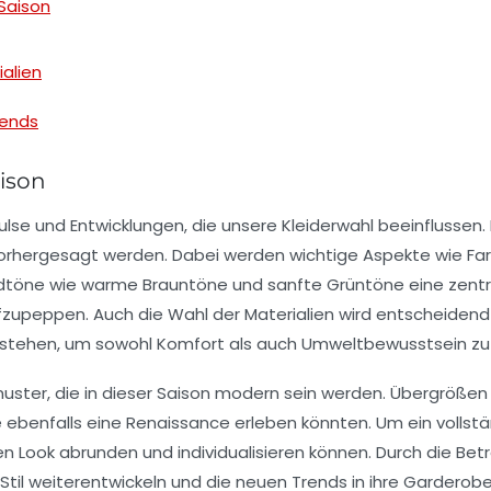
Saison
ialien
rends
ison
ulse und Entwicklungen, die unsere Kleiderwahl beeinflussen
orhergesagt werden. Dabei werden wichtige Aspekte wie
Fa
dtöne
wie warme Brauntöne und sanfte Grüntöne eine zentra
ufzupeppen. Auch die Wahl der
Materialien
wird entscheidend 
stehen, um sowohl Komfort als auch Umweltbewusstsein zu 
muster
, die in dieser Saison modern sein werden. Übergröße
ebenfalls eine Renaissance erleben könnten. Um ein vollstän
en Look abrunden und individualisieren können. Durch die B
 Stil weiterentwickeln und die neuen Trends in ihre Garderobe