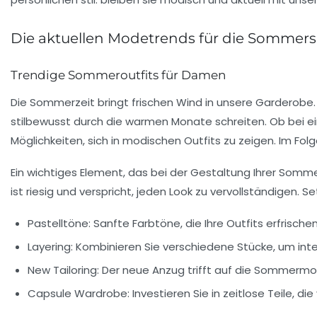
Die aktuellen
Modetrends
für die Sommers
Trendige
Sommeroutfits
für Damen
Die
Sommerzeit
bringt frischen Wind in unsere Garderobe
stilbewusst durch die warmen Monate schreiten. Ob bei 
Möglichkeiten, sich in
modischen Outfits
zu zeigen. Im Folg
Ein wichtiges Element, das bei der Gestaltung Ihrer
Sommer
ist riesig und verspricht, jeden Look zu vervollständigen
Pastelltöne
: Sanfte Farbtöne, die Ihre Outfits erfrisch
Layering
: Kombinieren Sie verschiedene Stücke, um int
New Tailoring
: Der neue Anzug trifft auf die Sommerm
Capsule Wardrobe
: Investieren Sie in zeitlose Teile, d