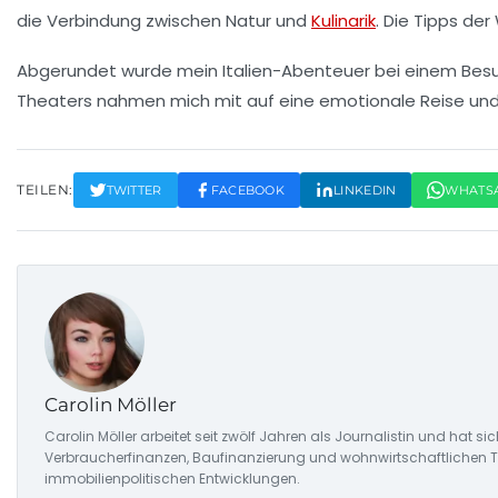
die Verbindung zwischen
Natur
und
Kulinarik
. Die Tipps de
Abgerundet wurde mein Italien-Abenteuer bei einem Bes
Theaters
nahmen mich mit auf eine emotionale Reise und
TEILEN:
TWITTER
FACEBOOK
LINKEDIN
WHATS
Carolin Möller
Carolin Möller arbeitet seit zwölf Jahren als Journalistin und hat s
Verbraucherfinanzen, Baufinanzierung und wohnwirtschaftlichen Tr
immobilienpolitischen Entwicklungen.