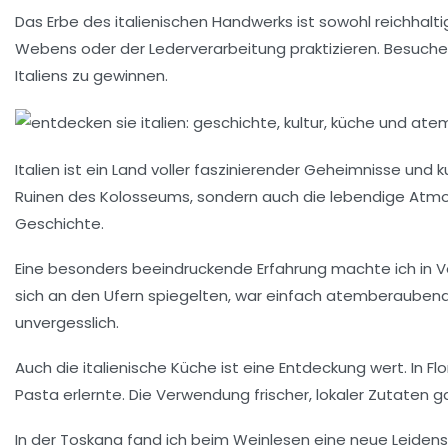
Das Erbe des italienischen Handwerks ist sowohl reichhalti
Webens oder der Lederverarbeitung praktizieren. Besuchen 
Italiens zu gewinnen.
Italien
ist ein Land voller faszinierender Geheimnisse und 
Ruinen des
Kolosseums
, sondern auch die lebendige Atmos
Geschichte.
Eine besonders
beeindruckende Erfahrung
machte ich in
V
sich an den Ufern spiegelten, war einfach atemberaubend
unvergesslich.
Auch die
italienische Küche
ist eine Entdeckung wert. In
Fl
Pasta
erlernte. Die Verwendung frischer, lokaler Zutaten 
In der
Toskana
fand ich beim Weinlesen eine neue Leiden