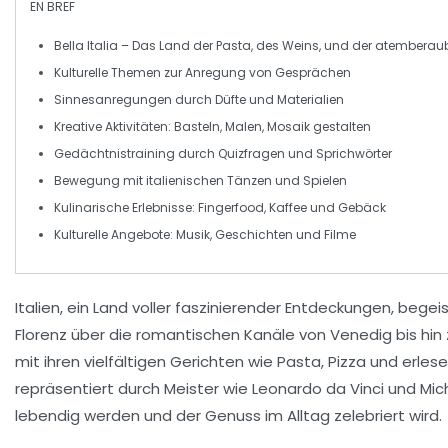
EN BREF
Bella Italia
– Das Land der
Pasta
, des
Weins
, und der atembera
Kulturelle Themen
zur Anregung von Gesprächen
Sinnesanregungen
durch
Düfte
und
Materialien
Kreative Aktivitäten
: Basteln, Malen, Mosaik gestalten
Gedächtnistraining
durch
Quizfragen
und
Sprichwörter
Bewegung
mit italienischen Tänzen und
Spielen
Kulinarische Erlebnisse
: Fingerfood, Kaffee und Gebäck
Kulturelle Angebote
: Musik, Geschichten und Filme
Italien
, ein Land voller faszinierender
Entdeckungen
, begei
Florenz
über die romantischen Kanäle von
Venedig
bis hin
mit ihren vielfältigen Gerichten wie
Pasta
,
Pizza
und erlesen
repräsentiert durch Meister wie
Leonardo da Vinci
und
Mic
lebendig werden und der Genuss im Alltag zelebriert wird.