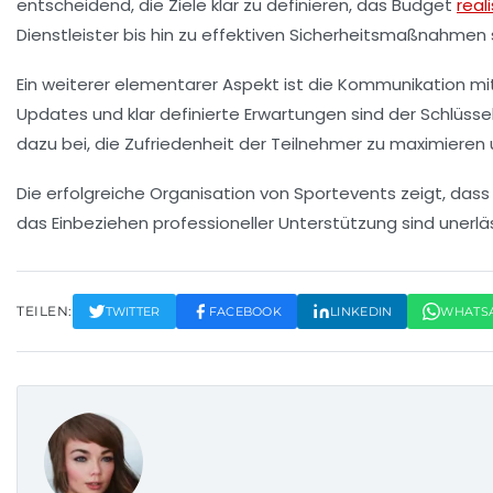
entscheidend, die
Ziele
klar zu definieren, das
Budget
real
Dienstleister bis hin zu effektiven Sicherheitsmaßnahmen s
Ein weiterer elementarer Aspekt ist die
Kommunikation
mit
Updates
und klar definierte Erwartungen sind der Schlüs
dazu bei, die Zufriedenheit der Teilnehmer zu maximieren
Die erfolgreiche Organisation von Sportevents zeigt, dass j
das Einbeziehen professioneller Unterstützung sind unerlä
TEILEN:
TWITTER
FACEBOOK
LINKEDIN
WHATS