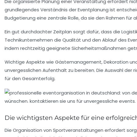
Die organisierte Planung einer Veranstaltung erfordert ni
grundlegendes Verständnis der
Eventplanung
ist entsche
Budgetierung
eine zentrale Rolle, da sie den Rahmen für al
Ein gut durchdachter
Zeitplan
sorgt dafür, dass die Logist
Technikunternehmen die Qualität und den Ablauf des Events
indem rechtzeitig geeignete
Sicherheitsmaßnahmen
getr
Wichtige Aspekte wie
Gästemanagement
,
Dekoration
un
unvergesslichen Aufenthalt zu bereiten. Die Auswahl der r
für den Gesamterfolg.
Die wichtigsten Aspekte für eine erfolgrei
Die Organisation von
Sportveranstaltungen
erfordert sorg