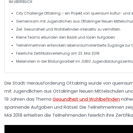
IM ÜBERBLICK
City Challenge Ottakring
– ein Projekt von querraum.kultur- und 
Gemeinsam mit
Jugendlichen
aus Ottakringer Neuen Mittelsch
Ziel:
Gesundheit und Wohlbefinden
interaktiv zu vermitteln.
Kleine
Teams
erkunden den Bezirk und lösen Aufgaben.
TeilnehmerInnen entwickeln
lebensraumorientierte
Zugänge zur G
Feierliche
Zertifikatsverleihung
am 23. Mai 2018.
Meilenstein in der
Bildungsarbeit
im JUBIZ Jugendbildungszentr
Die
Stadt-Herausforderung Ottakring
wurde von
querraum.
mit Jugendlichen aus
Ottakringer Neuen Mittelschulen
und
19 Jahren das Thema
Gesundheit und Wohlbefinden
näher
spannende Aufgaben und Rätsel. Die TeilnehmerInnen zei
Mai 2018 erhielten die Teilnehmenden feierlich ihre
Zertifik