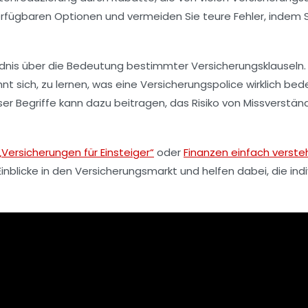
 verfügbaren Optionen und vermeiden Sie teure Fehler, indem S
ändnis über die Bedeutung bestimmter Versicherungsklauseln.
nt sich, zu lernen, was eine
Versicherungspolice
wirklich bed
ser Begriffe kann dazu beitragen, das Risiko von Missverständ
„Versicherungen für Einsteiger“
oder
Finanzen einfach verst
Einblicke in den Versicherungsmarkt und helfen dabei, die ind