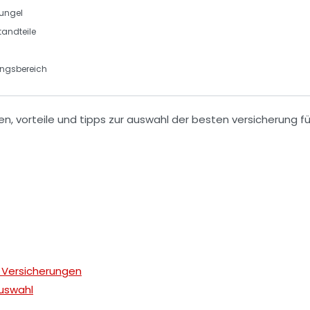
ungel
tandteile
ungsbereich
er Versicherungen
uswahl