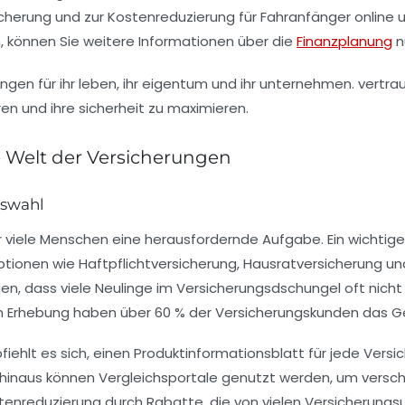
icherung und zur Kostenreduzierung für Fahranfänger online 
n, können Sie weitere Informationen über die
Finanzplanung
n
ie Welt der Versicherungen
uswahl
für viele Menschen eine herausfordernde Aufgabe. Ein wichtig
Optionen wie
Haftpflichtversicherung
,
Hausratversicherung
un
igen, dass viele Neulinge im Versicherungsdschungel oft nich
en Erhebung haben über 60 % der Versicherungskunden das Gefüh
iehlt es sich, einen
Produktinformationsblatt
für jede Versi
r hinaus können
Vergleichsportale
genutzt werden, um verschi
tenreduzierung
durch Rabatte, die von vielen Versicherun