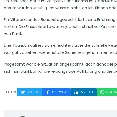
Ein Besucher, der zum Zeitpunkt des Alarms im Gebäude wa
herum wurden unruhig. Ich wusste nicht, ob ich fliehen od
Ein Mitarbeiter des Bundestages schildert seine Erfahrunge
hörten. Die Einsatzkräfte waren jedoch schnell vor Ort un
von Panik.
Eine Touristin äußert sich erleichtert über die schnelle Re
war gut zu sehen, wie ernst die Sicherheit genommen wird.
Insgesamt war die Situation angespannt, doch dank der pr
sich nun dankbar für die reibungslose Aufklärung und die
TEILEN:
TWITTER
FACEBOOK
LINKEDIN
WHATS