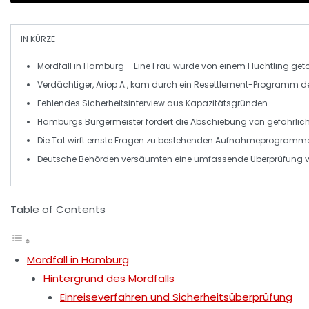
IN KÜRZE
Mordfall in Hamburg
– Eine Frau wurde von einem Flüchtling getö
Verdächtiger, Ariop A., kam durch ein
Resettlement-Programm
d
Fehlendes
Sicherheitsinterview
aus
Kapazitätsgründen
.
Hamburgs Bürgermeister fordert die
Abschiebung
von gefährlich
Die Tat wirft
ernste Fragen
zu bestehenden Aufnahmeprogramme
Deutsche Behörden versäumten eine umfassende Überprüfung vor
Table of Contents
Mordfall in Hamburg
Hintergrund des Mordfalls
Einreiseverfahren und Sicherheitsüberprüfung