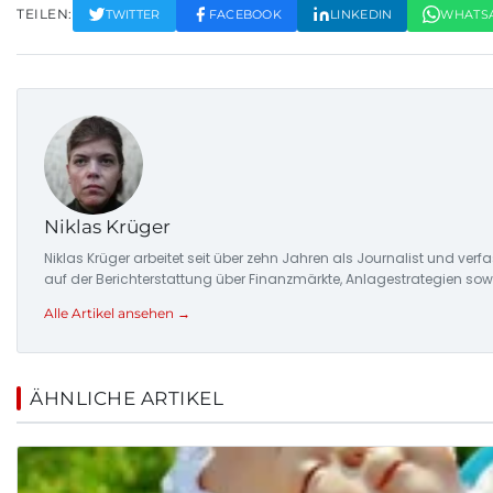
TEILEN:
TWITTER
FACEBOOK
LINKEDIN
WHATS
Niklas Krüger
Niklas Krüger arbeitet seit über zehn Jahren als Journalist und ver
auf der Berichterstattung über Finanzmärkte, Anlagestrategien so
Alle Artikel ansehen →
ÄHNLICHE ARTIKEL