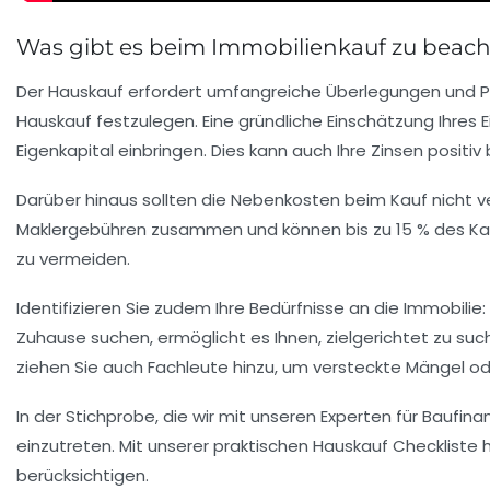
Was gibt es beim Immobilienkauf zu beac
Der
Hauskauf
erfordert umfangreiche Überlegungen und Pl
Hauskauf festzulegen. Eine gründliche Einschätzung Ihres
E
Eigenkapital einbringen. Dies kann auch Ihre Zinsen positiv
Darüber hinaus sollten die
Nebenkosten
beim Kauf nicht v
Maklergebühren zusammen und können bis zu 15 % des Kaufp
zu vermeiden.
Identifizieren Sie zudem Ihre
Bedürfnisse
an die Immobilie:
Zuhause suchen, ermöglicht es Ihnen, zielgerichtet zu su
ziehen Sie auch
Fachleute
hinzu, um versteckte Mängel ode
In der Stichprobe, die wir mit unseren Experten für Baufina
einzutreten. Mit unserer praktischen
Hauskauf Checkliste
h
berücksichtigen.